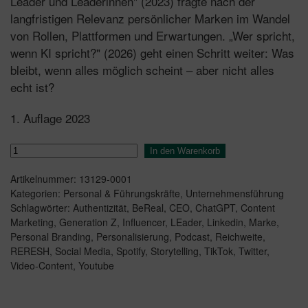
Leader und Leaderinnen" (2023) fragte nach der
langfristigen Relevanz persönlicher Marken im Wandel
von Rollen, Plattformen und Erwartungen. „Wer spricht,
wenn KI spricht?" (2026) geht einen Schritt weiter: Was
bleibt, wenn alles möglich scheint – aber nicht alles
echt ist?
1. Auflage 2023
#REFRESH
In den Warenkorb
Menge
Artikelnummer:
13129-0001
Kategorien:
Personal & Führungskräfte
,
Unternehmensführung
Schlagwörter:
Authentizität
,
BeReal
,
CEO
,
ChatGPT
,
Content
Marketing
,
Generation Z
,
Influencer
,
LEader
,
Linkedin
,
Marke
,
Personal Branding
,
Personalisierung
,
Podcast
,
Reichweite
,
RERESH
,
Social Media
,
Spotify
,
Storytelling
,
TikTok
,
Twitter
,
Video-Content
,
Youtube