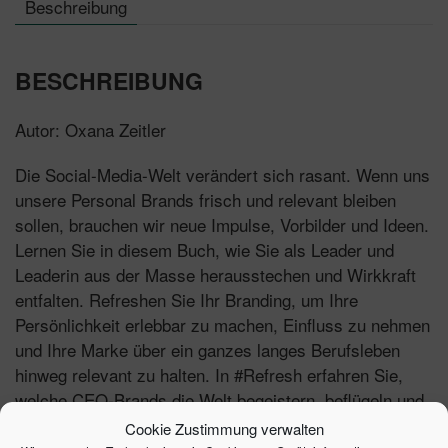
Beschreibung
BESCHREIBUNG
Autor: Oxana Zeitler
Die Social-Media-Welt verändert sich rasant. Wenn uns
unsere Personal Brands frisch und relevant bleiben
sollen, brauchen wir neue Impulse, Vorbilder und Ideen.
Lernen Sie in diesem Buch, wie Sie als Leader und
Leaderin aus der Masse herausstechen und Wirkkraft
entfalten. Refreshen Sie Ihr Branding, um Ihre
Persönlichkeit erlebbar zu machen, Einfluss zu nehmen
und Ihre Marke über ein ganzes langes Berufsleben
hinweg relevant zu halten. In #Refresh erfahren Sie,
welche CEO-Brands die Welt begeistern, beflügeln und
inspirieren. Die Autorin gibt Einblicke in die
Cookie Zustimmung verwalten