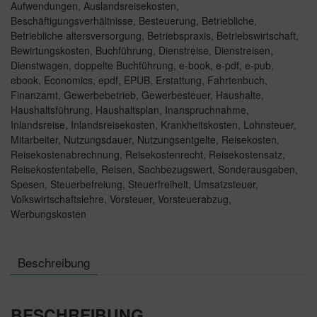
Aufwendungen
,
Auslandsreisekosten
,
Beschäftigungsverhältnisse
,
Besteuerung
,
Betriebliche
,
Betriebliche altersversorgung
,
Betriebspraxis
,
Betriebswirtschaft
,
Bewirtungskosten
,
Buchführung
,
Dienstreise
,
Dienstreisen
,
Dienstwagen
,
doppelte Buchführung
,
e-book
,
e-pdf
,
e-pub
,
ebook
,
Economics
,
epdf
,
EPUB
,
Erstattung
,
Fahrtenbuch
,
Finanzamt
,
Gewerbebetrieb
,
Gewerbesteuer
,
Haushalte
,
Haushaltsführung
,
Haushaltsplan
,
Inanspruchnahme
,
Inlandsreise
,
Inlandsreisekosten
,
Krankheitskosten
,
Lohnsteuer
,
Mitarbeiter
,
Nutzungsdauer
,
Nutzungsentgelte
,
Reisekosten
,
Reisekostenabrechnung
,
Reisekostenrecht
,
Reisekostensatz
,
Reisekostentabelle
,
Reisen
,
Sachbezugswert
,
Sonderausgaben
,
Spesen
,
Steuerbefreiung
,
Steuerfreiheit
,
Umsatzsteuer
,
Volkswirtschaftslehre
,
Vorsteuer
,
Vorsteuerabzug
,
Werbungskosten
Beschreibung
BESCHREIBUNG