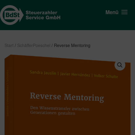
Menü
Start
/
SchäfferPoeschel
/ Reverse Mentoring