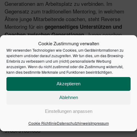
Generationen am Arbeitsplatz zu verbinden. Im
Gegensatz zum traditionellen Mentoring, in welchem
Ältere junge Mitarbeitende coachen, steht Reverse
Mentoring für ein
gegenseitiges Unterstützen und
. Junge coachen
Coachen zwischen Generationen
Ältere vor allem im Bereich
Digitalisierung und der
Cookie Zustimmung verwalten
, wohingegen Ältere ihre
sozialen Netzwerke
Wir verwenden Technologien wie Cookies, um Geräteinformationen zu
speichern und/oder darauf zuzugreifen. Wir tun dies, um das Browsing-
weitergeben. Durch
Führungs- und Lebenserfahrung
Erlebnis zu verbessern und um (nicht) personalisierte Werbung
den Wissenstransfer und die gegenseitige
anzuzeigen. Wenn du nicht zustimmst oder die Zustimmung widerrufst,
kann dies bestimmte Merkmale und Funktionen beeinträchtigen.
Unterstützung werden Innovationen gefördert und das
Unternehmen zukunftsfähig aufgestellt.
Akzeptieren
Ablehnen
Einstellungen anpassen
1. Auflage 2021 | Artikelnummer: 10603-0001 | ISBN:
Cookie Richtlinie
Datenschutzhinweis
Impressum
9783791051055