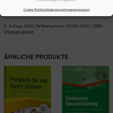
Aktualisierte Beispiele
Cookie Richtlinie
Datenschutzhinweis
Impressum
5. Auflage 2022 | Artikelnummer: 01366-0003 | ISBN:
9783648166482
ÄHNLICHE PRODUKTE