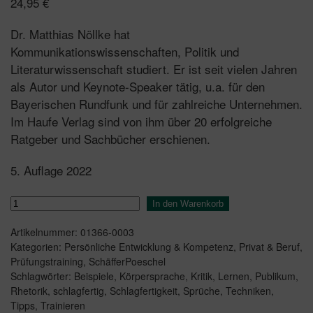
24,95
€
Dr. Matthias Nöllke hat
Kommunikationswissenschaften, Politik und
Literaturwissenschaft studiert. Er ist seit vielen Jahren
als Autor und Keynote-Speaker tätig, u.a. für den
Bayerischen Rundfunk und für zahlreiche Unternehmen.
Im Haufe Verlag sind von ihm über 20 erfolgreiche
Ratgeber und Sachbücher erschienen.
5. Auflage 2022
Schlagfertigkeit
In den Warenkorb
Menge
Artikelnummer:
01366-0003
Kategorien:
Persönliche Entwicklung & Kompetenz
,
Privat & Beruf
,
Prüfungstraining
,
SchäfferPoeschel
Schlagwörter:
Beispiele
,
Körpersprache
,
Kritik
,
Lernen
,
Publikum
,
Rhetorik
,
schlagfertig
,
Schlagfertigkeit
,
Sprüche
,
Techniken
,
Tipps
,
Trainieren