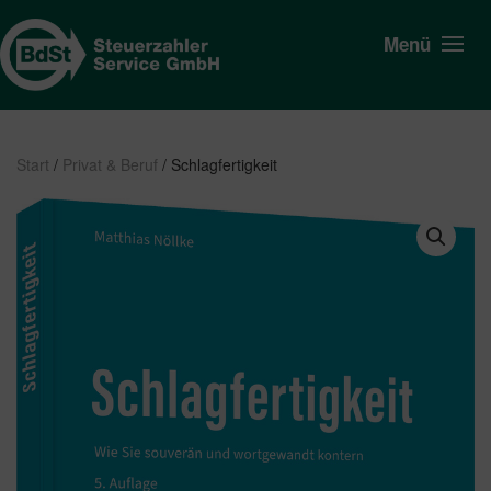
Menü
Start
/
Privat & Beruf
/ Schlagfertigkeit