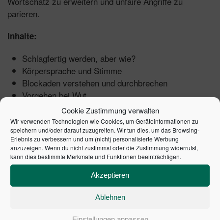
Wortschatz zu erweitern und unfaire Angriffe zu
parieren.
Inhalte:
Schlagfertig werden, aber wie?
Körpersprache und Stimme
Blockaden verstehen und durchbrechen
Vorgehen bei Wut
Schläge unter die Gürtellinie parieren
Cookie Zustimmung verwalten
Wie Sie andere zum Lachen bringen
Wir verwenden Technologien wie Cookies, um Geräteinformationen zu
speichern und/oder darauf zuzugreifen. Wir tun dies, um das Browsing-
Schlagfertig vor Publikum
Erlebnis zu verbessern und um (nicht) personalisierte Werbung
anzuzeigen. Wenn du nicht zustimmst oder die Zustimmung widerrufst,
Neu in der 5. Auflage:
kann dies bestimmte Merkmale und Funktionen beeinträchtigen.
Sich gegenüber rücksichtslosen Alphatieren
Akzeptieren
behaupten
Ablehnen
Habe ich was Falsches gesagt?
Was tun, wenn Sie selbst wütend werden?
Einstellungen anpassen