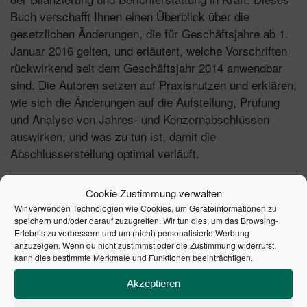
Buch verschafft Ihnen einen Überblick über die
gesetzlichen Änderungen, die für Geschäftsjahre ab 1.
Januar 2016 gelten, und erläutert, welche Vorschriften
rückwirkend seit dem Geschäftsjahr 2014 anwendbar
sind. Die Autoren setzen auf Praxisnutzen und erklären,
wie sich die Änderungen auf die Aufstellung, Prüfung
und Analyse von Jahres- und Konzernabschlüssen
auswirken, und was zu tun ist, damit die
Abschlusserstellung optimal verläuft.
Inhalte:
Cookie Zustimmung verwalten
Wir verwenden Technologien wie Cookies, um Geräteinformationen zu
Die neuen Schwellenwerte der Größenklassen und
speichern und/oder darauf zuzugreifen. Wir tun dies, um das Browsing-
die Neudefinition der Umsatzerlöse
Erlebnis zu verbessern und um (nicht) personalisierte Werbung
anzuzeigen. Wenn du nicht zustimmst oder die Zustimmung widerrufst,
Die Konkretisierung und Erweiterung der Ausweis-
kann dies bestimmte Merkmale und Funktionen beeinträchtigen.
und Angabepflichten
Die Auswirkungen auf die latenten Steuern
Akzeptieren
Anschauliche Gegenüberstellung der alten und