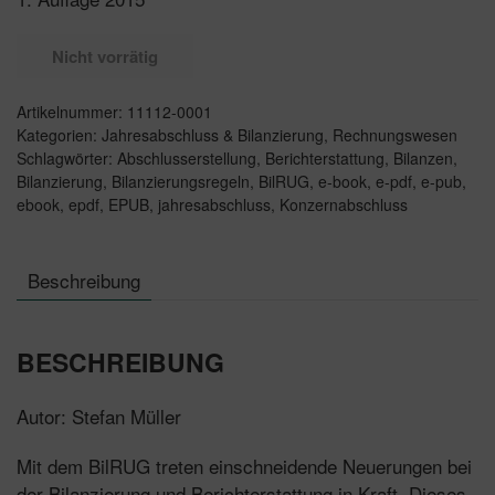
Nicht vorrätig
Artikelnummer:
11112-0001
Kategorien:
Jahresabschluss & Bilanzierung
,
Rechnungswesen
Schlagwörter:
Abschlusserstellung
,
Berichterstattung
,
Bilanzen
,
Bilanzierung
,
Bilanzierungsregeln
,
BilRUG
,
e-book
,
e-pdf
,
e-pub
,
ebook
,
epdf
,
EPUB
,
jahresabschluss
,
Konzernabschluss
Beschreibung
BESCHREIBUNG
Autor: Stefan Müller
Mit dem BilRUG treten einschneidende Neuerungen bei
der Bilanzierung und Berichterstattung in Kraft. Dieses