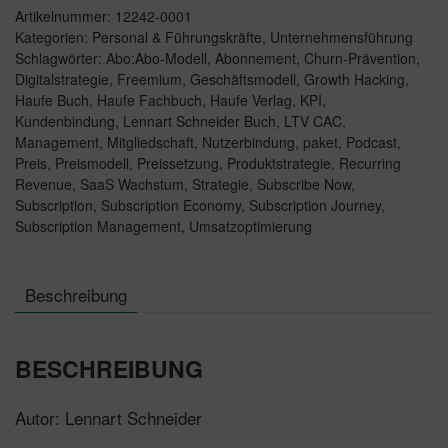
Artikelnummer:
12242-0001
Menge
Kategorien:
Personal & Führungskräfte
,
Unternehmensführung
Schlagwörter:
Abo:Abo-Modell
,
Abonnement
,
Churn-Prävention
,
Digitalstrategie
,
Freemium
,
Geschäftsmodell
,
Growth Hacking
,
Haufe Buch
,
Haufe Fachbuch
,
Haufe Verlag
,
KPI
,
Kundenbindung
,
Lennart Schneider Buch
,
LTV CAC
,
Management
,
Mitgliedschaft
,
Nutzerbindung
,
paket
,
Podcast
,
Preis
,
Preismodell
,
Preissetzung
,
Produktstrategie
,
Recurring
Revenue
,
SaaS Wachstum
,
Strategie
,
Subscribe Now
,
Subscription
,
Subscription Economy
,
Subscription Journey
,
Subscription Management
,
Umsatzoptimierung
Beschreibung
BESCHREIBUNG
Autor: Lennart Schneider