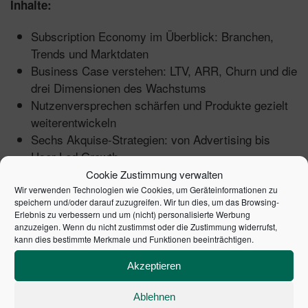
Inhalte:
Subscription Economy im Überblick: Branchen,
Trends und Marktdaten
Business Case verstehen: LTV, ARR, Churn und die
drei Dimensionen des Wachstums
Nutzenversprechen schärfen und Produkte gezielt
weiterentwickeln
Sechs Akquise-Strategien: von Advertising bis
User Led Growth
Aha-Momente schaffen und Gewohnheiten
Cookie Zustimmung verwalten
etablieren
Wir verwenden Technologien wie Cookies, um Geräteinformationen zu
speichern und/oder darauf zuzugreifen. Wir tun dies, um das Browsing-
Preismodelle, Bundling und Preiserhöhungen ohne
Erlebnis zu verbessern und um (nicht) personalisierte Werbung
Kundenverlust
anzuzeigen. Wenn du nicht zustimmst oder die Zustimmung widerrufst,
kann dies bestimmte Merkmale und Funktionen beeinträchtigen.
Die wichtigsten Tools für Billing, CRM, BI und
Churn-Management
Akzeptieren
Ziele setzen, Growth Hacking und User Journeys
optimieren
Ablehnen