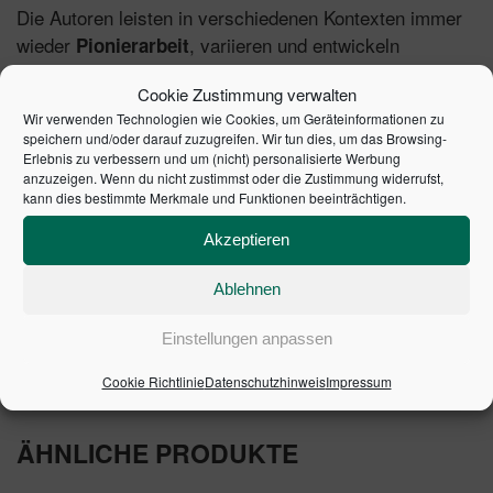
Die Autoren leisten in verschiedenen Kontexten immer
wieder
, variieren und entwickeln
Pionierarbeit
Veränderungsprozesse in Systemen weiter. Insofern
Cookie Zustimmung verwalten
eröffnet das Buch Einblicke in einen Schatz von
Wir verwenden Technologien wie Cookies, um Geräteinformationen zu
Erfahrungen darüber, wie man solche Prozesse angeht
speichern und/oder darauf zuzugreifen. Wir tun dies, um das Browsing-
bzw. baut. Ein Leitfaden, der zu selbständigem Denken
Erlebnis zu verbessern und um (nicht) personalisierte Werbung
anzuzeigen. Wenn du nicht zustimmst oder die Zustimmung widerrufst,
anregt – mit
Beispielen für unterschiedliche
kann dies bestimmte Merkmale und Funktionen beeinträchtigen.
(Workshops, Großveranstaltungen,
Interventionen
kürzere Übungen), die als Designs und Architekturen
Akzeptieren
konzipiert sind.
Ablehnen
9. Auflage 2008 | Artikelnummer: 20347-0001 | ISBN:
Einstellungen anpassen
9783791030166
Cookie Richtlinie
Datenschutzhinweis
Impressum
ÄHNLICHE PRODUKTE