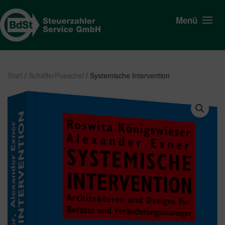
Menü
Start
/
SchäfferPoeschel
/ Systemische Intervention