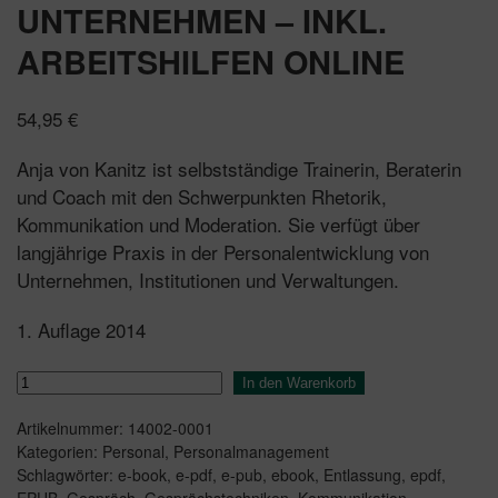
UNTERNEHMEN – INKL.
ARBEITSHILFEN ONLINE
54,95
€
Anja von Kanitz ist selbstständige Trainerin, Beraterin
und Coach mit den Schwerpunkten Rhetorik,
Kommunikation und Moderation. Sie verfügt über
langjährige Praxis in der Personalentwicklung von
Unternehmen, Institutionen und Verwaltungen.
1. Auflage 2014
Trennungsgespräche
In den Warenkorb
im
Artikelnummer:
14002-0001
Unternehmen
Kategorien:
Personal
,
Personalmanagement
-
Schlagwörter:
e-book
,
e-pdf
,
e-pub
,
ebook
,
Entlassung
,
epdf
,
inkl.
EPUB
,
Gespräch
,
Gesprächstechniken
,
Kommunikation
,