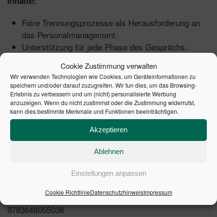
Inhalte:
Faire Trennungsprozesse als Herausforderung an
das Personalmanagement.
Unterstützung für jede Phase des Gesprächs.
Ablauf von Trennungsgesprächen: Einstieg
Cookie Zustimmung verwalten
gestalten, Beziehung aufbauen, Abschluss setzen.
Wir verwenden Technologien wie Cookies, um Geräteinformationen zu
So setzen Sie Sprache, Stimme und Körper ein, um
speichern und/oder darauf zuzugreifen. Wir tun dies, um das Browsing-
Gesprächsinhalte verständlich zu vermitteln.
Erlebnis zu verbessern und um (nicht) personalisierte Werbung
anzuzeigen. Wenn du nicht zustimmst oder die Zustimmung widerrufst,
Konflikte entschärfen: Umgang mit Wut, Trauer und
kann dies bestimmte Merkmale und Funktionen beeinträchtigen.
persönlichen Vorwürfen.
Akzeptieren
Arbeitshilfen online:
Ablehnen
Checklisten und Übungen für alle
Einstellungen anpassen
Gesprächsphasen.
Cookie Richtlinie
Datenschutzhinweis
Impressum
1. Auflage 2014 | Artikelnummer: 14002-0001 | ISBN:
9783648055038