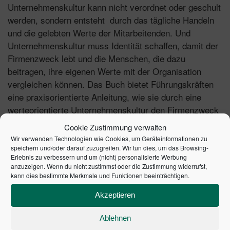
Unternehmenskultur kann nicht verordnet oder geschult
werden, sondern entsteht durch das tägliche Handeln
und die gelebten Werte der Mitarbeitenden. Und
Unternehmenskultur muss Identität schaffen, damit der
Firmenzweck lebt und die Menschen, die dazu
beitragen, ihre eigenen Werte mit der Organisation
vergleichen können. Das Buch bietet Führungskräften
eine praxisorientierte Anleitung, wie sie durch eine
werteorientierte Unternehmenskultur den Firmenzweck
und die Identität ihrer Organisation stärken können.
Cookie Zustimmung verwalten
Wir verwenden Technologien wie Cookies, um Geräteinformationen zu
Führungskräfte lernen, wie sie:
speichern und/oder darauf zuzugreifen. Wir tun dies, um das Browsing-
Erlebnis zu verbessern und um (nicht) personalisierte Werbung
anzuzeigen. Wenn du nicht zustimmst oder die Zustimmung widerrufst,
Werte als moralisches Versprechen verankern,
kann dies bestimmte Merkmale und Funktionen beeinträchtigen.
Effektivität und Effizienz messen,
Konflikte und Grauzonen managen,
Akzeptieren
Zusammenhänge erkennen,
Ablehnen