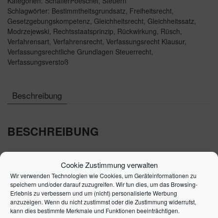
Kategorien:
SchäfferPoeschel
,
Steuern
Steuerrechts
Schlagwörter:
Bestimmtheitsgrundsatz
,
Freiheitsrecht
,
Menge
Gesetzgebungskompetenz
,
Gleichheitsrecht
,
Gleichheitssatz
,
Modrzejewski
,
Rechtsstaatsprinzip
,
Rückwirkung
,
Rüsch
,
Verfahrensart
,
Verfahrensrecht
,
Verfassungsrecht Klausur
,
Verfassungsrechtliche Grundlagen Steuerrecht
,
Verfassungsverstoß
Beschreibung
BESCHREIBUNG
Autor: Matthias Modrzejewski
Cookie Zustimmung verwalten
Studierende der Rechts- und
Wir verwenden Technologien wie Cookies, um Geräteinformationen zu
speichern und/oder darauf zuzugreifen. Wir tun dies, um das Browsing-
Wirtschaftswissenschaften benötigen einen
Überblick
Erlebnis zu verbessern und um (nicht) personalisierte Werbung
darüber, welche Auswirkungen das Verfassungsrecht
anzuzeigen. Wenn du nicht zustimmst oder die Zustimmung widerrufst,
kann dies bestimmte Merkmale und Funktionen beeinträchtigen.
auf steuerrechtliche Vorschriften hat. Die Autoren