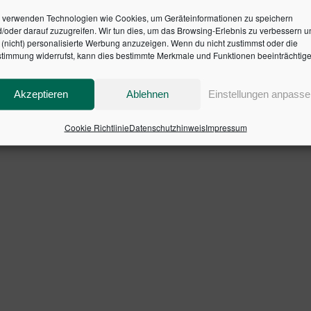
und dem Erfolg eines Unternehmens.
 verwenden Technologien wie Cookies, um Geräteinformationen zu speichern
/oder darauf zuzugreifen. Wir tun dies, um das Browsing-Erlebnis zu verbessern u
 die Entwicklung einer einheitlichen Berichtsstruktur von 
(nicht) personalisierte Werbung anzuzeigen. Wenn du nicht zustimmst oder die
stigen Verwendung von Wissensbilanzen führen kann. In Be
timmung widerrufst, kann dies bestimmte Merkmale und Funktionen beeinträchtige
kommunikation nutzen.
Akzeptieren
Ablehnen
Einstellungen anpasse
Cookie Richtlinie
Datenschutzhinweis
Impressum