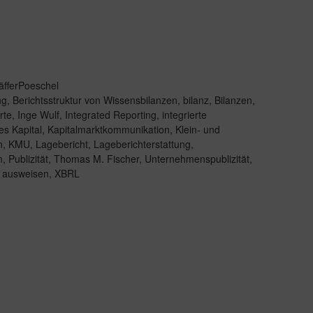
äfferPoeschel
ng
,
Berichtsstruktur von Wissensbilanzen
,
bilanz
,
Bilanzen
,
rte
,
Inge Wulf
,
Integrated Reporting
,
integrierte
les Kapital
,
Kapitalmarktkommunikation
,
Klein- und
n
,
KMU
,
Lagebericht
,
Lageberichterstattung
,
n
,
Publizität
,
Thomas M. Fischer
,
Unternehmenspublizität
,
z ausweisen
,
XBRL