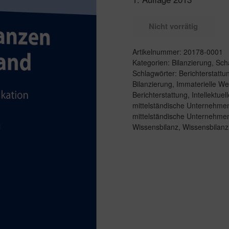
Nicht vorrätig
Artikelnummer:
20178-0001
Kategorien:
Bilanzierung
,
Sch
Schlagwörter:
Berichterstattu
Bilanzierung
,
Immaterielle We
Berichterstattung
,
Intellektuel
mittelständische Unternehme
mittelständische Unternehme
Wissensbilanz
,
Wissensbilan