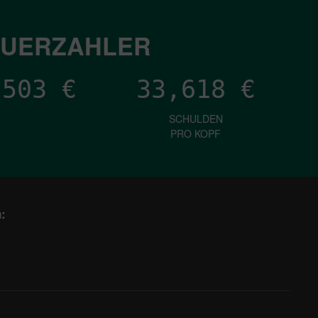
EUERZAHLER
,734
€
33,618
€
SCHULDEN
PRO KOPF
: