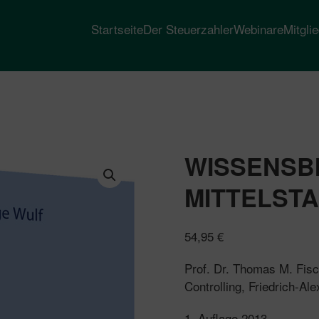
Startseite
Der Steuerzahler
Webinare
Mitgli
WISSENSBI
MITTELST
54,95
€
Prof. Dr. Thomas M. Fis
Controlling, Friedrich-Al
1. Auflage 2013