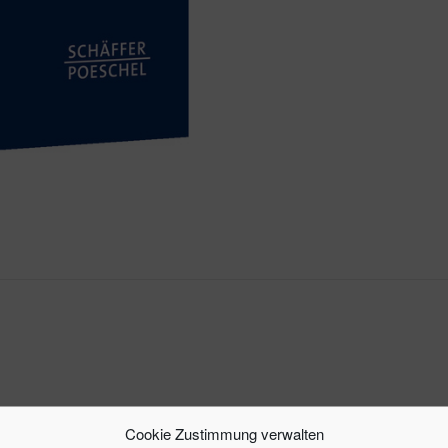
– sie zeigen die Z
ung und Messung immaterieller Werte
Cookie Zustimmung verwalten