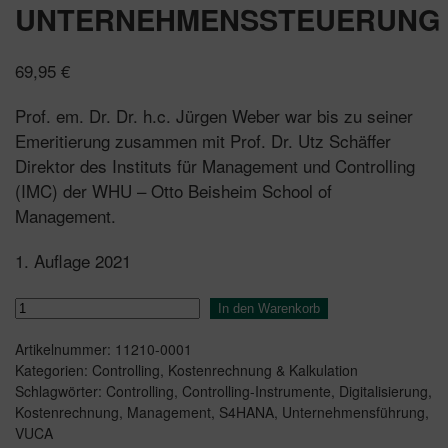
UNTERNEHMENSSTEUERUNG
69,95
€
Prof. em. Dr. Dr. h.c. Jürgen Weber war bis zu seiner
Emeritierung zusammen mit Prof. Dr. Utz Schäffer
Direktor des Instituts für Management und Controlling
(IMC) der WHU – Otto Beisheim School of
Management.
1. Auflage 2021
Zukunftsfähige
In den Warenkorb
Kostenrechnung
Artikelnummer:
11210-0001
in
Kategorien:
Controlling
,
Kostenrechnung & Kalkulation
der
Schlagwörter:
Controlling
,
Controlling-Instrumente
,
Digitalisierung
,
Unternehmenssteuerung
Kostenrechnung
,
Management
,
S4HANA
,
Unternehmensführung
,
Menge
VUCA