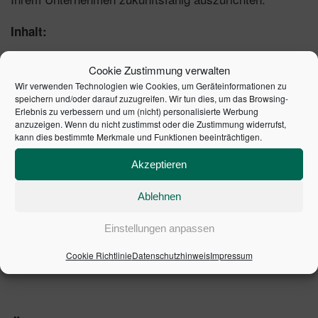
Inhalt:
Was den Inhalt und den Aufbau einer
Cookie Zustimmung verwalten
Kostenrechnung bestimmt
Wir verwenden Technologien wie Cookies, um Geräteinformationen zu
Die „deutsche“ Kostenrechnung im Überblick
speichern und/oder darauf zuzugreifen. Wir tun dies, um das Browsing-
Erlebnis zu verbessern und um (nicht) personalisierte Werbung
Kostenrechnung – ein zeitloses Informationssystem
anzuzeigen. Wenn du nicht zustimmst oder die Zustimmung widerrufst,
So kann die Kostenrechnung der Individualisierung
kann dies bestimmte Merkmale und Funktionen beeinträchtigen.
und Dynamisierung des Geschäfts gerecht werden
Akzeptieren
Veränderungsprobleme der Kostenrechnung mithilfe
der Digitalisierung lösen
Ablehnen
Mit zahlreichen Fallstudien und Praxisbeispielen
Einstellungen anpassen
1. Auflage 2021 | Artikelnummer: 11210-0001 | ISBN:
9783648155257
Cookie Richtlinie
Datenschutzhinweis
Impressum