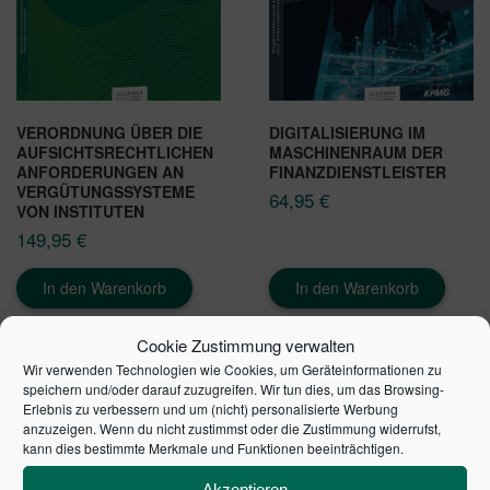
VERORDNUNG ÜBER DIE
DIGITALISIERUNG IM
AUFSICHTSRECHTLICHEN
MASCHINENRAUM DER
ANFORDERUNGEN AN
FINANZDIENSTLEISTER
VERGÜTUNGSSYSTEME
64,95
€
VON INSTITUTEN
149,95
€
In den Warenkorb
In den Warenkorb
Cookie Zustimmung verwalten
Wir verwenden Technologien wie Cookies, um Geräteinformationen zu
speichern und/oder darauf zuzugreifen. Wir tun dies, um das Browsing-
Erlebnis zu verbessern und um (nicht) personalisierte Werbung
anzuzeigen. Wenn du nicht zustimmst oder die Zustimmung widerrufst,
kann dies bestimmte Merkmale und Funktionen beeinträchtigen.
Akzeptieren