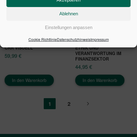
Ablehnen
Einstellungen anpassen
Cookie Richtlinie
Datenschutzhinweis
Impressum
CRR VISUELL
ETHIK UND
VERANTWORTUNG IM
59,99
€
FINANZSEKTOR
44,95
€
In den Warenkorb
In den Warenkorb
1
2