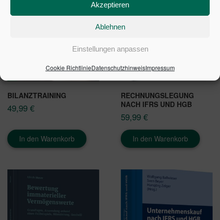
Akzeptieren
Ablehnen
Einstellungen anpassen
Cookie Richtlinie
Datenschutzhinweis
Impressum
BILANZTRAINING
RECHNUNGSLEGUNG
NACH IFRS UND HGB
49,99
€
59,99
€
In den Warenkorb
In den Warenkorb