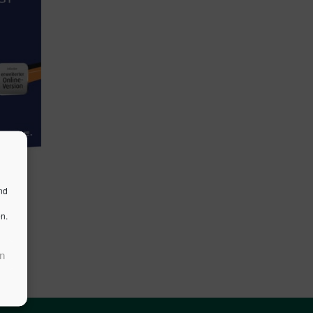
 18.
nd
n.
n