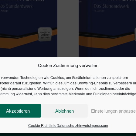
Cookie Zustimmung verwalten
IFRS-KOMMENTAR 19.
HAUFE IFRS-KOMMENTAR
 verwenden Technologien wie Cookies, um Geräteinformationen zu speichern
GE
AUFLAGE
/oder darauf zuzugreifen. Wir tun dies, um das Browsing-Erlebnis zu verbessern u
€
298,00
€
(nicht) personalisierte Werbung anzuzeigen. Wenn du nicht zustimmst oder die
timmung widerrufst, kann dies bestimmte Merkmale und Funktionen beeinträchtige
en Warenkorb
In den Warenkorb
Akzeptieren
Ablehnen
Einstellungen anpasse
Cookie Richtlinie
Datenschutzhinweis
Impressum