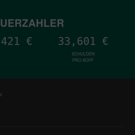
EUERZAHLER
,537
€
33,601
€
SCHULDEN
PRO KOPF
: