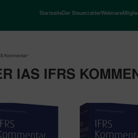
Startseite
Der Steuerzahler
Webinare
Mitgli
FRS Kommentar“
R IAS IFRS KOMME