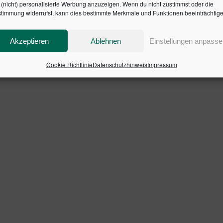
en Warenkorb
In den Warenkorb
(nicht) personalisierte Werbung anzuzeigen. Wenn du nicht zustimmst oder die
timmung widerrufst, kann dies bestimmte Merkmale und Funktionen beeinträchtige
Akzeptieren
Ablehnen
Einstellungen anpasse
Cookie Richtlinie
Datenschutzhinweis
Impressum