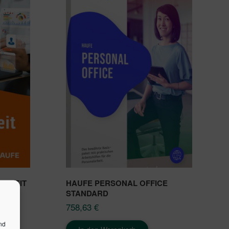
ARBEIT
HAUFE PERSONAL OFFICE
STANDARD
758,63
€
nd