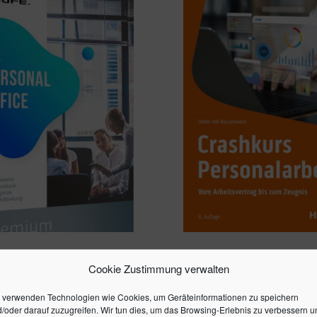
PERSONAL OFFICE
CRASHKURS PERSONAL
UM
Cookie Zustimmung verwalten
34,99
€
43
€
 verwenden Technologien wie Cookies, um Geräteinformationen zu speichern
/oder darauf zuzugreifen. Wir tun dies, um das Browsing-Erlebnis zu verbessern u