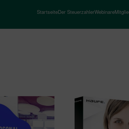
Startseite
Der Steuerzahler
Webinare
Mitgli
heit
t