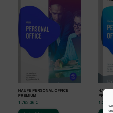
HAUFE PERSONAL OFFICE
HAUFE 
PREMIUM
PREMI
1.763,36
€
1.336,
Wir
und