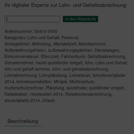
Ihr digitaler Experte zur Lohn- und Gehaltsabrechnung
Haufe
In den Warenkorb
Entgelt
Artikelnummer:
00410-0550
Office
Kategorien:
Lohn und Gehalt
,
Personal
Premium
Schlagwörter:
Abfindung
,
Altersteilzeit
,
Arbeitszimmer
,
Menge
Aufbewahrungsfristen
,
aufbewahrungsplichten
,
Dienstwagen
,
Einkommensteuer
,
Elternzeit
,
Fahrtenbuch
,
Gehaltsabrechnung
,
Gehaltsrechner
,
haufe quickfinder entgelt
,
lohn
,
Lohn und Gehalt
,
lohn und gehalt seminar
,
lohn- und gehaltsabrechnung
,
Lohnabrechnung
,
Lohnpfändung
,
Lohnsteuer
,
lohnsteuertabelle
2014
,
lohnsteuertabellen
,
Minijob
,
Mutterschutz
,
mutterschutzrechner
,
Pfändung
,
quickfinder
,
quickfinder entgelt
,
Reisekosten
,
reisekosten 2014
,
Reisekostenabrechnung
,
steuertabelle 2014
,
Urlaub
Beschreibung