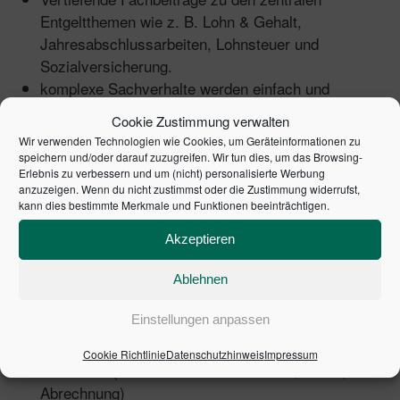
Entgeltthemen wie z. B. Lohn & Gehalt,
Jahresabschlussarbeiten, Lohnsteuer und
Sozialversicherung.
komplexe Sachverhalte werden einfach und
verständlich dargestellt und von erfahrenen
Cookie Zustimmung verwalten
Entgeltspezialisten um Beispiele aus der Praxis
Wir verwenden Technologien wie Cookies, um Geräteinformationen zu
erweitert.
speichern und/oder darauf zuzugreifen. Wir tun dies, um das Browsing-
Erlebnis zu verbessern und um (nicht) personalisierte Werbung
anzuzeigen. Wenn du nicht zustimmst oder die Zustimmung widerrufst,
Arbeitshilfen & Programme:
kann dies bestimmte Merkmale und Funktionen beeinträchtigen.
Rechner (u. a. für Lohn & Gehalt, Reisekosten,
Akzeptieren
Abfindung)
Mustertexte (u. a. für Abmahnung, Elternzeit,
Ablehnen
Kündigung)
Einstellungen anpassen
Verträge (u. a. zur Heimarbeit, Berufsausbildung,
Teilzeit)
Cookie Richtlinie
Datenschutzhinweis
Impressum
Formulare (u. a. für Einkommensteuer, Rente,
Abrechnung)