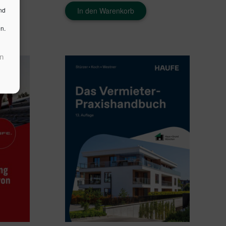
nd
In den Warenkorb
n.
n