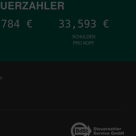
EUERZAHLER
,707
€
33,593
€
SCHULDEN
PRO KOPF
: