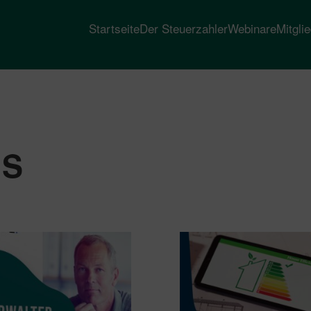
Startseite
Der Steuerzahler
Webinare
Mitgli
IS
heit
t