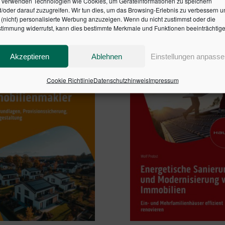
 verwenden Technologien wie Cookies, um Geräteinformationen zu speichern
en Warenkorb
/oder darauf zuzugreifen. Wir tun dies, um das Browsing-Erlebnis zu verbessern u
In den Warenkorb
(nicht) personalisierte Werbung anzuzeigen. Wenn du nicht zustimmst oder die
timmung widerrufst, kann dies bestimmte Merkmale und Funktionen beeinträchtige
Akzeptieren
Ablehnen
Einstellungen anpasse
Cookie Richtlinie
Datenschutzhinweis
Impressum