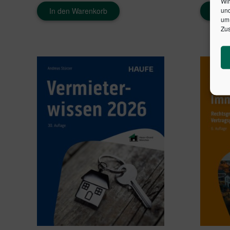
Wir
In den Warenkorb
In d
und
um 
Zus