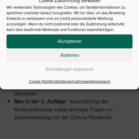
Cookie Zustimmung verwalten
kompakt und verständlich alle wichtigen Fragen.
Wir verwenden Technologien wie Cookies, um Geräteinformationen zu
speichern und/oder darauf zuzugreifen. Wir tun dies, um das Browsing-
Inhalte:
Erlebnis zu verbessern und um (nicht) personalisierte Werbung
anzuzeigen. Wenn du nicht zustimmst oder die Zustimmung widerrufst,
kann dies bestimmte Merkmale und Funktionen beeinträchtigen.
Alle wichtigen Themen von Abrechnung der
Betriebskosten bis Zeitmietvertrag
Akzeptieren
Mieterhöhung, Mietminderung und Mietpreisbremse:
Was ist erlaubt und welche Fristen gelten?
Ablehnen
Einzug, Auszug, bauliche Veränderungen
Schönheitsreparaturen: Welche Klauseln im
Einstellungen anpassen
Mietvertrag unwirksam sind
Cookie Richtlinie
Datenschutzhinweis
Impressum
Rechtssichere Kündigung durch den Mieter oder
Vermieter
Verschärfung der
Neu in der 3. Auflage:
Mietpreisbremse sowie wichtige Fragen im
Zusammenhang mit der Corona-Pandemie