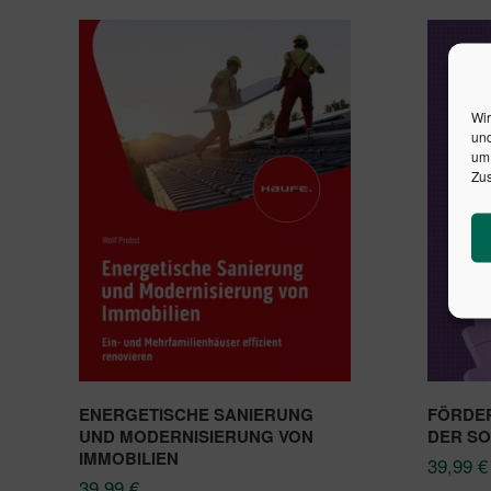
Wir
und
um 
Zus
ENERGETISCHE SANIERUNG
FÖRDE
UND MODERNISIERUNG VON
DER SO
IMMOBILIEN
39,99
€
39,99
€