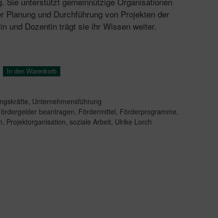
ig. Sie unterstützt gemeinnützige Organisationen
der Planung und Durchführung von Projekten der
rin und Dozentin trägt sie ihr Wissen weiter.
In den Warenkorb
ngskräfte
,
Unternehmensführung
ördergelder beantragen
,
Fördermittel
,
Förderprogramme
,
n
,
Projektorganisation
,
soziale Arbeit
,
Ulrike Lorch​