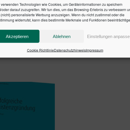
, -planung, -durchführung, -überwachung und -abschluss) un
 verwenden Technologien wie Cookies, um Geräteinformationen zu speichern
g.
/oder darauf zuzugreifen. Wir tun dies, um das Browsing-Erlebnis zu verbessern u
(nicht) personalisierte Werbung anzuzeigen. Wenn du nicht zustimmst oder die
timmung widerrufst, kann dies bestimmte Merkmale und Funktionen beeinträchtige
wie mit Schritt-für-Schritt-Anleitungen, anregenden Übungen,
stalten Sie mit dieser fundierten Anleitung Ihr effektives 
Akzeptieren
Ablehnen
Einstellungen anpasse
SBN: 9783791061276
Cookie Richtlinie
Datenschutzhinweis
Impressum