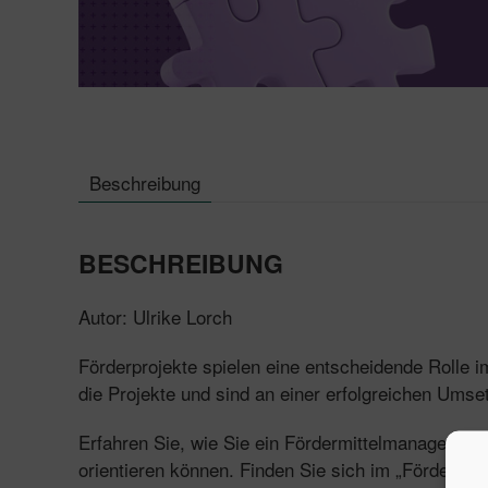
Beschreibung
BESCHREIBUNG
Autor: Ulrike Lorch
Förderprojekte spielen eine entscheidende Rolle i
die Projekte und sind an einer erfolgreichen Umset
Erfahren Sie, wie Sie ein Fördermittelmanagement
orientieren können. Finden Sie sich im „Förderdsc