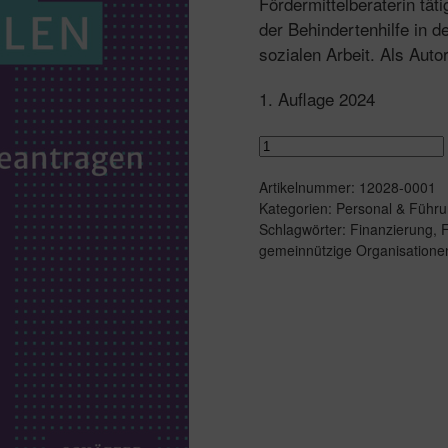
Fördermittelberaterin tät
der Behindertenhilfe in 
sozialen Arbeit. Als Auto
1. Auflage 2024
Fördermittelmanagement
in
Artikelnummer:
12028-0001
der
Kategorien:
Personal & Führu
sozialen
Schlagwörter:
Finanzierung
,
F
Arbeit
gemeinnützige Organisatione
Menge