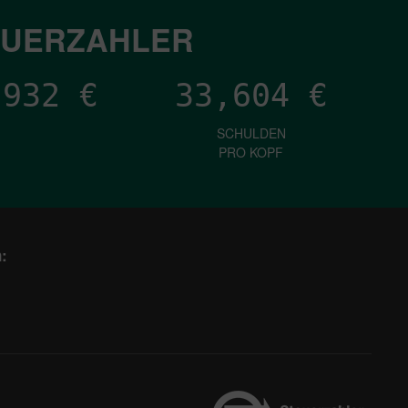
EUERZAHLER
,010
€
33,604
€
SCHULDEN
PRO KOPF
: