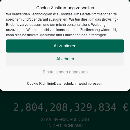
STEUERZAHLER
Cookie Zustimmung verwalten
Wir verwenden Technologien wie Cookies, um Geräteinformationen zu
speichern und/oder darauf zuzugreifen. Wir tun dies, um das Browsing-
7,052
€
Erlebnis zu verbessern und um (nicht) personalisierte Werbung
anzuzeigen. Wenn du nicht zustimmst oder die Zustimmung widerrufst,
kann dies bestimmte Merkmale und Funktionen beeinträchtigen.
NEUVERSCHULDUNG
PRO SEKUNDE
Akzeptieren
Ablehnen
1,601
€
Einstellungen anpassen
ZINSEN
Cookie Richtlinie
Datenschutzhinweis
Impressum
PRO SEKUNDE
2,804,208,331,068
€
STAATSVERSCHULDUNG
IN DEUTSCHLAND