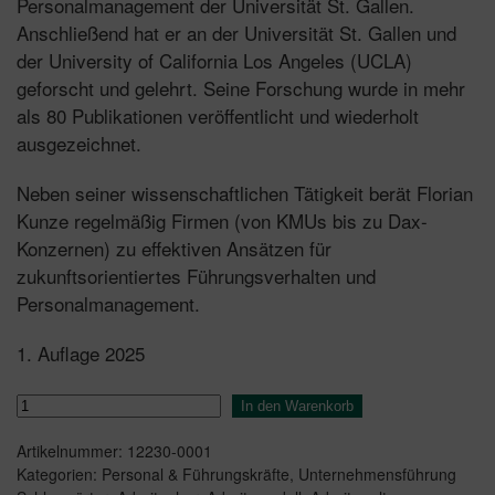
Personalmanagement der Universität St. Gallen.
Anschließend hat er an der Universität St. Gallen und
der University of California Los Angeles (UCLA)
geforscht und gelehrt. Seine Forschung wurde in mehr
als 80 Publikationen veröffentlicht und wiederholt
ausgezeichnet.
Neben seiner wissenschaftlichen Tätigkeit berät Florian
Kunze regelmäßig Firmen (von KMUs bis zu Dax-
Konzernen) zu effektiven Ansätzen für
zukunftsorientiertes Führungsverhalten und
Personalmanagement.
1. Auflage 2025
Schluss
In den Warenkorb
mit
Artikelnummer:
12230-0001
dem
Kategorien:
Personal & Führungskräfte
,
Unternehmensführung
Büro!