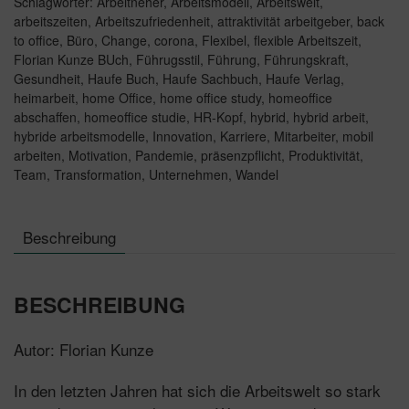
Schlagwörter:
Arbeitneher
,
Arbeitsmodell
,
Arbeitswelt
,
Oder
arbeitszeiten
,
Arbeitszufriedenheit
,
attraktivität arbeitgeber
,
back
doch
to office
,
Büro
,
Change
,
corona
,
Flexibel
,
flexible Arbeitszeit
,
nicht?
Florian Kunze BUch
,
Führugsstil
,
Führung
,
Führungskraft
,
Gesundheit
,
Haufe Buch
,
Haufe Sachbuch
,
Haufe Verlag
,
Menge
heimarbeit
,
home Office
,
home office study
,
homeoffice
abschaffen
,
homeoffice studie
,
HR-Kopf
,
hybrid
,
hybrid arbeit
,
hybride arbeitsmodelle
,
Innovation
,
Karriere
,
Mitarbeiter
,
mobil
arbeiten
,
Motivation
,
Pandemie
,
präsenzpflicht
,
Produktivität
,
Team
,
Transformation
,
Unternehmen
,
Wandel
Beschreibung
BESCHREIBUNG
Autor: Florian Kunze
In den letzten Jahren hat sich die Arbeitswelt so stark