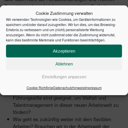
Denn hinter der scheinbar grenzenlosen Freiheit
verbirgt sich ein komplexes Spannungsfeld: Die
Cookie Zustimmung verwalten
Perspektiven von Arbeitnehmenden und Arbeitgebenden
Wir verwenden Technologien wie Cookies, um Geräteinformationen zu
speichern und/oder darauf zuzugreifen. Wir tun dies, um das Browsing-
sind oft nicht deckungsgleich.
Erlebnis zu verbessern und um (nicht) personalisierte Werbung
anzuzeigen. Wenn du nicht zustimmst oder die Zustimmung widerrufst,
Was machen flexible Arbeitsmodelle mit den
kann dies bestimmte Merkmale und Funktionen beeinträchtigen.
Mitarbeitenden? Welche Auswirkungen haben sie
Akzeptieren
auf Motivation, Gesundheit und Karrierechancen?
Welche Fähigkeiten und Routinen sind notwendig,
Ablehnen
um sie optimal zu nutzen?
Wie sehen Unternehmen und Führungskräfte
Einstellungen anpassen
flexibles Arbeiten? Was bedeutet es für
Cookie Richtlinie
Datenschutzhinweis
Impressum
Produktivität, Innovation und Teamwork? Welche
Führungsstile sind geeignet, um Vielfalt und
Talentmanagement in dieser neuen Arbeitswelt zu
fördern?
Wie geht es zukünftig weiter mit dem flexiblen
Arbeiten? Brauchen wir in der Arbeitswelt der