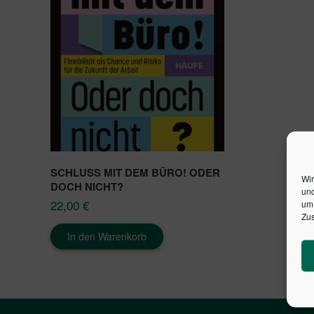
SCHLUSS MIT DEM BÜRO! ODER
Wir
DOCH NICHT?
und
22,00
€
um 
Zus
In den Warenkorb