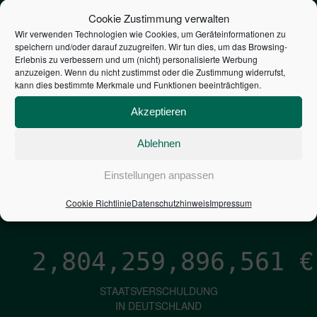
STEUERZAHLER
Cookie Zustimmung verwalten
Wir verwenden Technologien wie Cookies, um Geräteinformationen zu
speichern und/oder darauf zuzugreifen. Wir tun dies, um das Browsing-
7,052
€
Erlebnis zu verbessern und um (nicht) personalisierte Werbung
anzuzeigen. Wenn du nicht zustimmst oder die Zustimmung widerrufst,
kann dies bestimmte Merkmale und Funktionen beeinträchtigen.
NEUVERSCHULDUNG
PRO SEKUNDE
Akzeptieren
Ablehnen
1,601
€
Einstellungen anpassen
ZINSEN
Cookie Richtlinie
Datenschutzhinweis
Impressum
PRO SEKUNDE
2,804,259,897,753
€
STAATSVERSCHULDUNG
IN DEUTSCHLAND