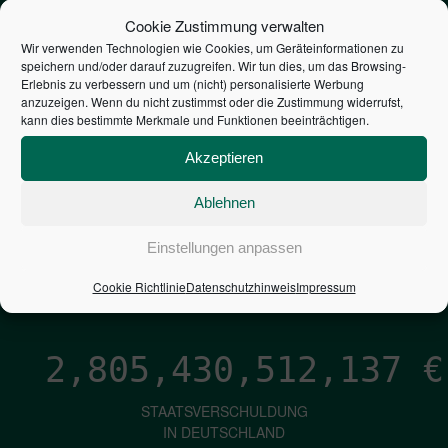
STEUERZAHLER
Cookie Zustimmung verwalten
Wir verwenden Technologien wie Cookies, um Geräteinformationen zu
speichern und/oder darauf zuzugreifen. Wir tun dies, um das Browsing-
7,052
€
Erlebnis zu verbessern und um (nicht) personalisierte Werbung
anzuzeigen. Wenn du nicht zustimmst oder die Zustimmung widerrufst,
kann dies bestimmte Merkmale und Funktionen beeinträchtigen.
NEUVERSCHULDUNG
PRO SEKUNDE
Akzeptieren
Ablehnen
1,601
€
Einstellungen anpassen
ZINSEN
Cookie Richtlinie
Datenschutzhinweis
Impressum
PRO SEKUNDE
2,805,430,513,385
€
STAATSVERSCHULDUNG
IN DEUTSCHLAND