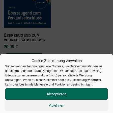
ÜBERZEUGEND ZUM
VERKAUFSABSCHLUSS
29,99
€
In den Warenkorb
Cookie Zustimmung verwalten
Wir verwenden Technologien wie Cookies, um Geräteinformationen zu
speichern und/oder darauf zuzugreifen. Wir tun dies, um das Browsing-
Erlebnis zu verbessern und um (nicht) personalisierte Werbung
anzuzeigen. Wenn du nicht zustimmst oder die Zustimmung widerrufst,
kann dies bestimmte Merkmale und Funktionen beeinträchtigen.
SCHULDENUHR DES
Akzeptieren
BUNDES DER
Ablehnen