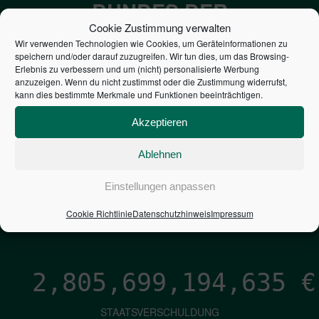
BUNDES DER
Cookie Zustimmung verwalten
STEUERZAHLER
Wir verwenden Technologien wie Cookies, um Geräteinformationen zu
speichern und/oder darauf zuzugreifen. Wir tun dies, um das Browsing-
Erlebnis zu verbessern und um (nicht) personalisierte Werbung
7,052
€
anzuzeigen. Wenn du nicht zustimmst oder die Zustimmung widerrufst,
kann dies bestimmte Merkmale und Funktionen beeinträchtigen.
NEUVERSCHULDUNG
Akzeptieren
PRO SEKUNDE
Ablehnen
1,601
€
Einstellungen anpassen
ZINSEN
Cookie Richtlinie
Datenschutzhinweis
Impressum
PRO SEKUNDE
2,805,699,195,897
€
STAATSVERSCHULDUNG