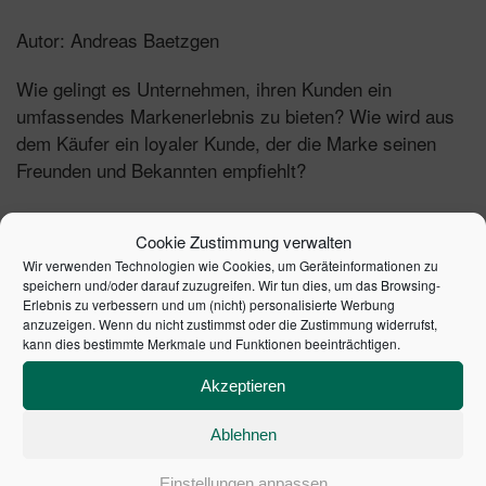
Autor: Andreas Baetzgen
Wie gelingt es Unternehmen, ihren Kunden ein
umfassendes Markenerlebnis zu bieten? Wie wird aus
dem Käufer ein loyaler Kunde, der die Marke seinen
Freunden und Bekannten empfiehlt?
Das Buch beleuchtet
die Themen Brand
umfassend
Cookie Zustimmung verwalten
Experience und Touch Point Management und zeigt, wie
Wir verwenden Technologien wie Cookies, um Geräteinformationen zu
Unternehmen den Kunden entlang der gesamten
speichern und/oder darauf zuzugreifen. Wir tun dies, um das Browsing-
in seinem Entscheidungs- und
Customer Journey
Erlebnis zu verbessern und um (nicht) personalisierte Werbung
anzuzeigen. Wenn du nicht zustimmst oder die Zustimmung widerrufst,
Kaufprozess optimal begleiten.
kann dies bestimmte Merkmale und Funktionen beeinträchtigen.
Dazu werden neben den neuesten Erkenntnissen aus
Akzeptieren
der Konsumentenforschung auch innovative
Lösungsstrategien und
aus den
Best Practice Cases
Ablehnen
Bereichen Data Analytics, Mediaplanung, CRM,
Einstellungen anpassen