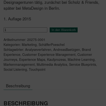
Designagenturen tätig, zunächst bei Scholz & Friends,
später bei MetaDesign in Berlin.
1. Auflage 2015
Brand
In den Warenkorb
Experience
Artikelnummer:
20275-0001
Menge
Kategorien:
Marketing
,
SchäfferPoeschel
Schlagwörter:
Analyseverfahren
,
AndreasBaetzgen
,
Brand
Experience
,
Customer Experience Management
,
Customer
Journeys
,
Experience Maps
,
Kaufprozess
,
Machine Learning
,
Markenmanagement
,
Multimedia Analytics
,
Service Blueprints
,
Social Listening
,
Touchpoint
Beschreibung
BESCHREIBUNG