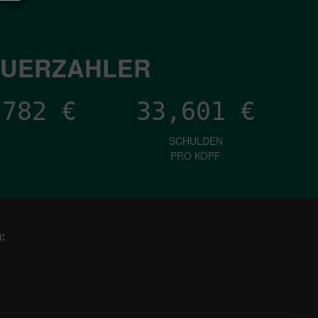
EUERZAHLER
,321
€
33,601
€
SCHULDEN
PRO KOPF
: