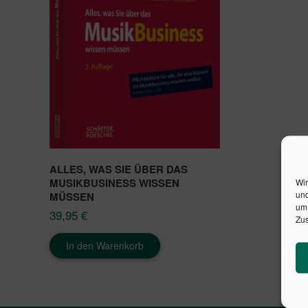
ALLES, WAS SIE ÜBER DAS
MUSIKBUSINESS WISSEN
Wir
und
MÜSSEN
um 
39,95
€
Zus
In den Warenkorb