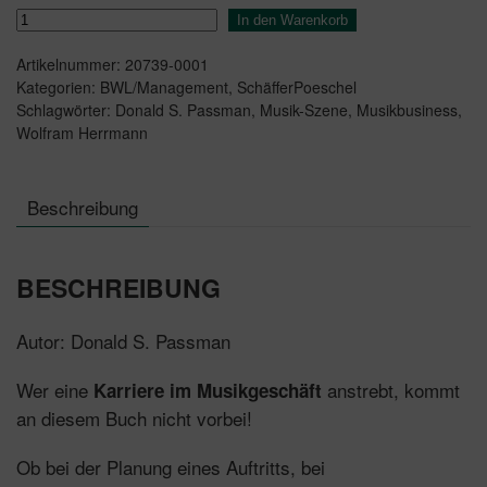
Alles,
In den Warenkorb
was
Artikelnummer:
20739-0001
Sie
Kategorien:
BWL/Management
,
SchäfferPoeschel
über
Schlagwörter:
Donald S. Passman
,
Musik-Szene
,
Musikbusiness
,
das
Wolfram Herrmann
Musikbusiness
wissen
müssen
Beschreibung
Menge
BESCHREIBUNG
Autor: Donald S. Passman
Wer eine
anstrebt, kommt
Karriere im Musikgeschäft
an diesem Buch nicht vorbei!
Ob bei der Planung eines Auftritts, bei