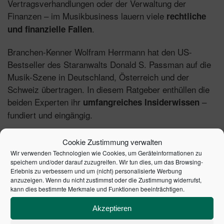
Vertragsverhandlungen oder der Verwaltung der
Finanzen – im Musikbusiness lauern viele
rechtliche
.
und finanzielle Fallen
Branchen-Kenner Wolfram Herrmann hat den US-
Bestseller des Staranwalts Donald S. Passman auf die
Musik-Szene in Deutschland, Österreich und der
Schweiz übertragen. In diesem Ratgeber enthüllen die
beiden Experten ihr
–
umfangreiches Insiderwissen
fundiert und eingängig.
2. überarbeitete und erweiterte Auflage 2011 |
Cookie Zustimmung verwalten
Artikelnummer: 20739-0001 | ISBN: 9783791029870
Wir verwenden Technologien wie Cookies, um Geräteinformationen zu
speichern und/oder darauf zuzugreifen. Wir tun dies, um das Browsing-
Erlebnis zu verbessern und um (nicht) personalisierte Werbung
anzuzeigen. Wenn du nicht zustimmst oder die Zustimmung widerrufst,
kann dies bestimmte Merkmale und Funktionen beeinträchtigen.
ÄHNLICHE PRODUKTE
Akzeptieren