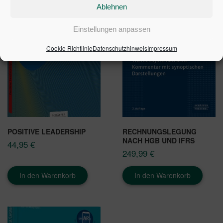
Ablehnen
Einstellungen anpassen
Cookie Richtlinie
Datenschutzhinweis
Impressum
POSITIVE LEADERSHIP
RECHNUNGSLEGUNG
NACH HGB UND IFRS
44,95
€
249,99
€
In den Warenkorb
In den Warenkorb