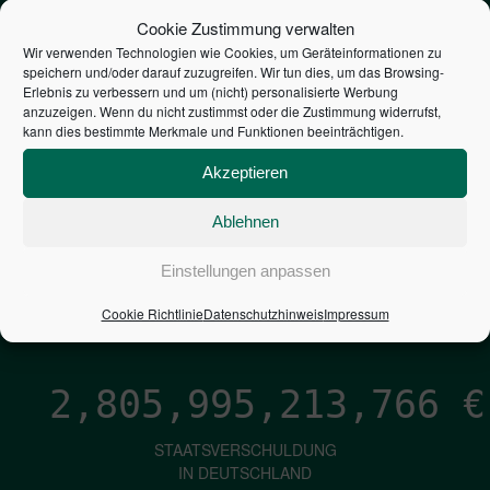
STEUERZAHLER
Cookie Zustimmung verwalten
Wir verwenden Technologien wie Cookies, um Geräteinformationen zu
speichern und/oder darauf zuzugreifen. Wir tun dies, um das Browsing-
7,052
€
Erlebnis zu verbessern und um (nicht) personalisierte Werbung
anzuzeigen. Wenn du nicht zustimmst oder die Zustimmung widerrufst,
kann dies bestimmte Merkmale und Funktionen beeinträchtigen.
NEUVERSCHULDUNG
PRO SEKUNDE
Akzeptieren
Ablehnen
1,601
€
Einstellungen anpassen
ZINSEN
Cookie Richtlinie
Datenschutzhinweis
Impressum
PRO SEKUNDE
2,805,995,215,035
€
STAATSVERSCHULDUNG
IN DEUTSCHLAND