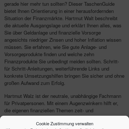
gerade hier mehr tun sollten? Dieser TaschenGuide
bietet Ihnen Orientierung in einer herausfordernden
Situation der Finanzmärkte. Hartmut Walt beschreibt
die aktuelle Ausgangslage und erklärt Ihnen alles, was
Sie über Geldanlage und finanzielle Vorsorge
angesichts niedriger Zinsen und hoher Inflation wissen
müssen. Sie erfahren, wie Sie gute Anlage- und
Vorsorgeprodukte finden und welche zehn
Finanzprodukte Sie unbedingt meiden sollten. Schritt-
für Schritt-Anleitungen, weiterführende Links und
konkrete Umsetzungshilfen bringen Sie sicher und ohne
großen Aufwand zum Erfolg.
Hartmut Walz ist der neutrale, unabhängige Fachmann
für Privatpersonen. Mit einem Augenzwinkern hilft er,
die eigenen finanziellen Themen zeit- und
nervenschonend anzupacken. Prägnant, verständlich
Cookie Zustimmung verwalten
und direkt umsetzbar.