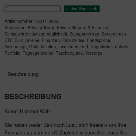
Ihre
In den Warenkorb
Finanzen
Artikelnummer:
12011-0003
fest
Kategorien:
Privat & Beruf
,
Private Steuern & Finanzen
im
Schlagwörter:
Anlagemöglichkeit
,
Bausparvertrag
,
Börsencrash
,
Griff
ETF
,
Euro-Anleihe
,
Finanzen
,
Finanzkrise
,
Fondspolice
,
Menge
Geldanlage
,
Gold
,
Inflation
,
Investmentfond
,
Negativzins
,
nullzins
,
Portfolio
,
Tagesgeldkonto
,
Taschenguide
,
Vorsorge
Beschreibung
BESCHREIBUNG
Autor: Hartmut Walz
Sie haben weder Zeit noch Lust, sich intensiv um Ihre
Finanzen zu kümmern? Zugleich wissen Sie, dass Sie