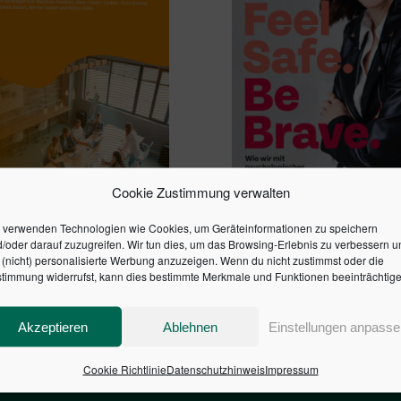
Cookie Zustimmung verwalten
RK FÜR PRAKTIKER
FEEL SAFE. BE BRAVE.
 verwenden Technologien wie Cookies, um Geräteinformationen zu speichern
24,00
€
/oder darauf zuzugreifen. Wir tun dies, um das Browsing-Erlebnis zu verbessern u
(nicht) personalisierte Werbung anzuzeigen. Wenn du nicht zustimmst oder die
timmung widerrufst, kann dies bestimmte Merkmale und Funktionen beeinträchtige
en Warenkorb
In den Warenkorb
Akzeptieren
Ablehnen
Einstellungen anpasse
Cookie Richtlinie
Datenschutzhinweis
Impressum