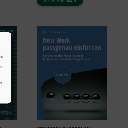
In den Warenkorb
nd
n.
n