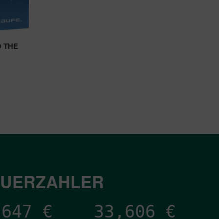
O THE
EUERZAHLER
,148
€
33,606
€