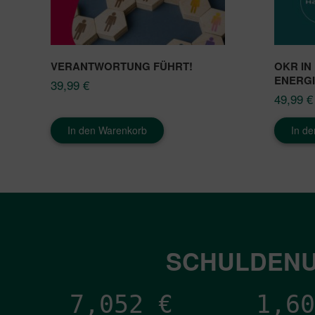
VERANTWORTUNG FÜHRT!
OKR IN
ENERG
39,99
€
49,99
€
In den Warenkorb
In d
SCHULDENU
7,052
€
1,60