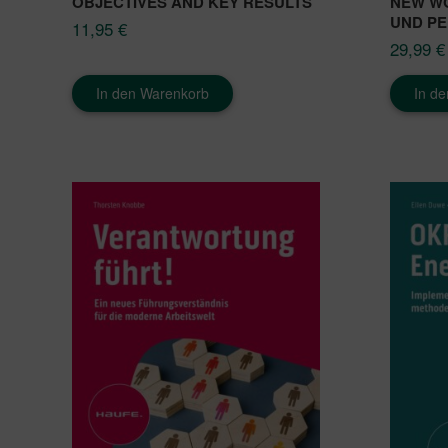
OBJECTIVES AND KEY RESULTS
NEW WO
UND P
11,95
€
29,99
€
In den Warenkorb
In d