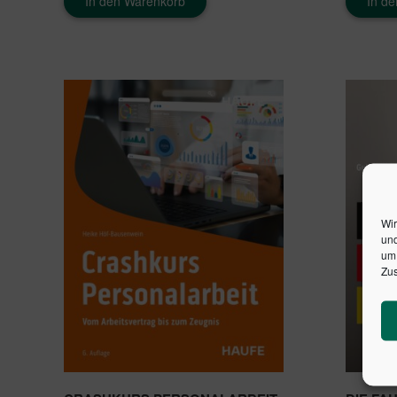
In den Warenkorb
In d
Wir
und
um 
Zus