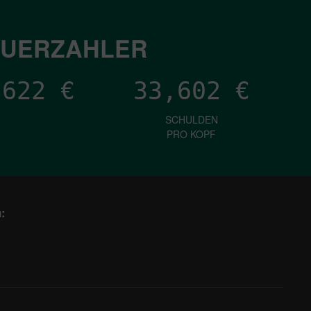
EUERZAHLER
,392
€
33,602
€
SCHULDEN
PRO KOPF
: