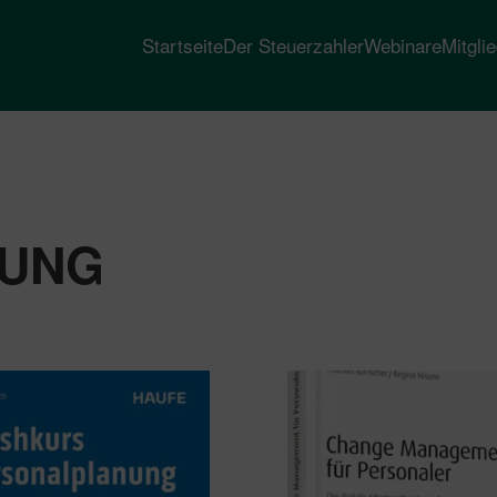
Startseite
Der Steuerzahler
Webinare
Mitgli
UNG
heit
t