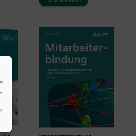
In den Warenkorb
nd
n.
n