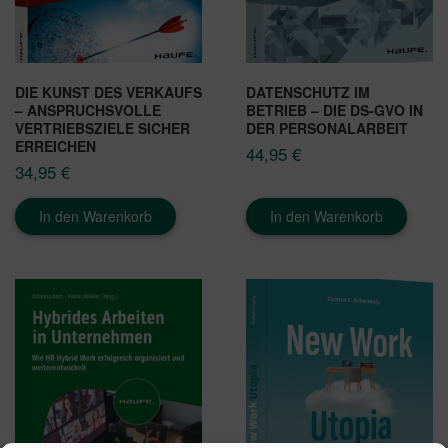
DIE KUNST DES VERKAUFS
DATENSCHUTZ IM
– ANSPRUCHSVOLLE
BETRIEB – DIE DS-GVO IN
VERTRIEBSZIELE SICHER
DER PERSONALARBEIT
ERREICHEN
44,95
€
34,95
€
In den Warenkorb
In den Warenkorb