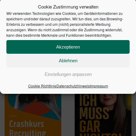
Cookie Zustimmung verwalten
Wir verwenden Technologien wie Cookies, um Geräteinformationen zu
speichern und/oder darauf zuzugreifen. Wir tun dies, um das Browsing-
Erlebnis zu verbessern und um (nicht) personalisierte Werbung
anzuzeigen. Wenn du nicht zustimmst oder die Zustimmung widerrufst,
HYBRIDES ARBEITEN IN
NEW WORK UTOPIA
kann dies bestimmte Merkmale und Funktionen beeinträchtigen.
UNTERNEHMEN
34,95
€
49,99
€
Akzeptieren
In den Warenkorb
In den Warenkorb
Ablehnen
Einstellungen anpassen
Cookie Richtlinie
Datenschutzhinweis
Impressum