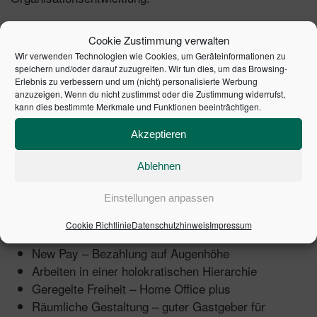
Carsten C. Schermuly gehört zu den 40 führenden HR-
Cookie Zustimmung verwalten
Köpfen, ausgezeichnet vom Personalmagazin 2021 und
Wir verwenden Technologien wie Cookies, um Geräteinformationen zu
2023.
speichern und/oder darauf zuzugreifen. Wir tun dies, um das Browsing-
Erlebnis zu verbessern und um (nicht) personalisierte Werbung
anzuzeigen. Wenn du nicht zustimmst oder die Zustimmung widerrufst,
Inhalte:
kann dies bestimmte Merkmale und Funktionen beeinträchtigen.
Gutes Leben statt guter Arbeit
Akzeptieren
Sinnhafte Aufteilung von Arbeitszeit
Arbeiten in Organisationseinheiten (Phylen) mit
Ablehnen
maximal 150 Kolleg:innen
Konsequente digitale Arbeitsorganisation, z.B. mit
Einstellungen anpassen
der Rolemap und einer KI
Cookie Richtlinie
Datenschutzhinweis
Impressum
Wachsen in Positionen – Leadership on demand
New Pay – Bezahlung auf Augenhöhe
Arbeiten in einer holokratischen Hierarchie
Geregelte Freiheit – Home Office plus
Räumliche Gestaltung – guter Gastgeber für