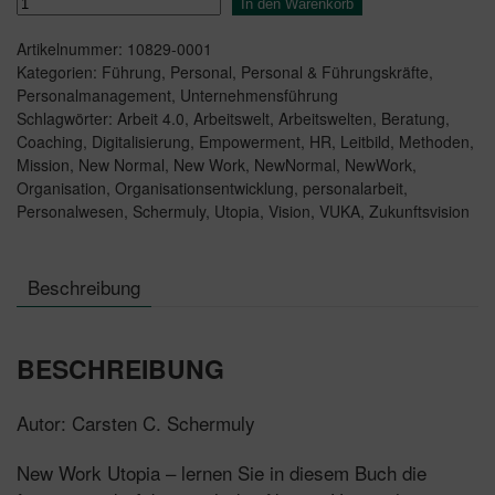
In den Warenkorb
Work
Artikelnummer:
10829-0001
Utopia
Kategorien:
Führung
,
Personal
,
Personal & Führungskräfte
,
Menge
Personalmanagement
,
Unternehmensführung
Schlagwörter:
Arbeit 4.0
,
Arbeitswelt
,
Arbeitswelten
,
Beratung
,
Coaching
,
Digitalisierung
,
Empowerment
,
HR
,
Leitbild
,
Methoden
,
Mission
,
New Normal
,
New Work
,
NewNormal
,
NewWork
,
Organisation
,
Organisationsentwicklung
,
personalarbeit
,
Personalwesen
,
Schermuly
,
Utopia
,
Vision
,
VUKA
,
Zukunftsvision
Beschreibung
BESCHREIBUNG
Autor: Carsten C. Schermuly
New Work Utopia – lernen Sie in diesem Buch die