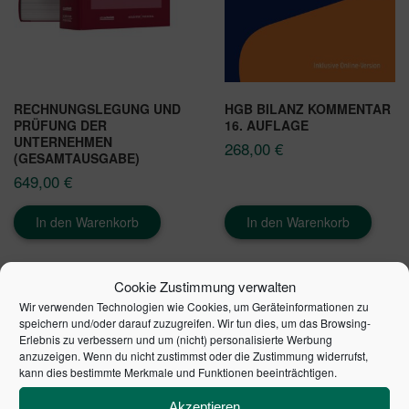
RECHNUNGSLEGUNG UND
HGB BILANZ KOMMENTAR
PRÜFUNG DER
16. AUFLAGE
UNTERNEHMEN
268,00
€
(GESAMTAUSGABE)
649,00
€
In den Warenkorb
In den Warenkorb
Cookie Zustimmung verwalten
Wir verwenden Technologien wie Cookies, um Geräteinformationen zu
speichern und/oder darauf zuzugreifen. Wir tun dies, um das Browsing-
Erlebnis zu verbessern und um (nicht) personalisierte Werbung
anzuzeigen. Wenn du nicht zustimmst oder die Zustimmung widerrufst,
kann dies bestimmte Merkmale und Funktionen beeinträchtigen.
Akzeptieren