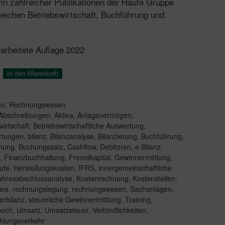
orin zahlreicher Publikationen der Haufe Gruppe
reichen Betriebswirtschaft, Buchführung und
rarbeitete Auflage 2022
In den Warenkorb
en
,
Rechnungswesen
Abschreibungen
,
Aktiva
,
Anlagevermögen
,
wirtschaft
,
Betriebswirtschaftliche Auswertung
,
ertungen
,
bilanz
,
Bilanzanalyse
,
Bilanzierung
,
Buchführung
,
hung
,
Buchungssatz
,
Cashflow
,
Debitoren
,
e-Bilanz
,
,
Finanzbuchhaltung
,
Fremdkapital
,
Gewinnermittlung
,
ufe
,
Herstellungskosten
,
IFRS
,
innergemeinschaftliche
ahresabschlussanalyse
,
Kostenrechnung
,
Kostenstellen
,
are
,
rechnungslegung
,
rechnungswesen
,
Sachanlagen
,
erbilanz
,
steuerliche Gewinnermittlung
,
Training
,
buch
,
Umsatz
,
Umsatzsteuer
,
Verbindlichkeiten
,
hlungsverkehr