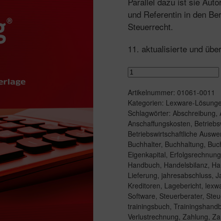
Parallel dazu ist sie Aut
und Referentin in den Be
Steuerrecht.
11. aktualisierte und übe
Lexware
buchhaltung®
Artikelnummer:
01061-0011
training
Kategorien:
Lexware-Lösung
Menge
Schlagwörter:
Abschreibung
,
Anschaffungskosten
,
Betriebs
Betriebswirtschaftliche Ausw
Buchhalter
,
Buchhaltung
,
Buc
Eigenkapital
,
Erfolgsrechnung
Handbuch
,
Handelsbilanz
,
Ha
Lieferung
,
jahresabschluss
,
J
Kreditoren
,
Lagebericht
,
lexw
Software
,
Steuerberater
,
Steu
trainingsbuch
,
Trainingshand
Verlustrechnung
,
Zahlung
,
Za