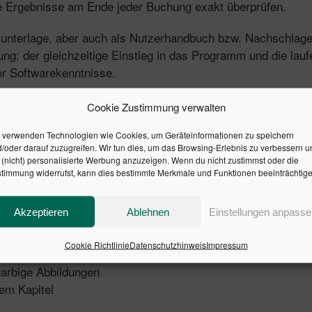
re Ergebnisse am Ende jeder Buchung exakt überprüfen.
rsunterlage, aber auch als Nutzerhandbuch bzw. Nachschlage
ng: der gleichzeitige Einstieg in das Programm und die lauf
er Softwarekenntnisse.
Cookie Zustimmung verwalten
 verwenden Technologien wie Cookies, um Geräteinformationen zu speichern
/oder darauf zuzugreifen. Wir tun dies, um das Browsing-Erlebnis zu verbessern u
(nicht) personalisierte Werbung anzuzeigen. Wenn du nicht zustimmst oder die
so wie für Bilanzierung und Einnahmen-Überschuss-Rechnun
timmung widerrufst, kann dies bestimmte Merkmale und Funktionen beeinträchtige
mit Belegnummernkreisen und Buchungsvorlagen
er und der Vorsteuer Buchungen finden, wie Umsatzsteuer
Akzeptieren
Ablehnen
Einstellungen anpasse
t der DATEV-Schnittstelle
Cookie Richtlinie
Datenschutzhinweis
Impressum
rkehr, Kostenstellenerfassung und Budgetverwaltung
 farbige Abbildungen
em Kapitel