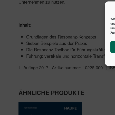
Unternehmen zu nutzen.
Wir
und
Inhalt:
um 
Zus
Grundlagen des Resonanz-Konzepts
Sieben Beispiele aus der Praxis
Die Resonanz-Toolbox für Führungskräfte
Führung: vertikale und horizontale Transforma
1. Auflage 2017 | Artikelnummer: 10226-0001 | I
ÄHNLICHE PRODUKTE