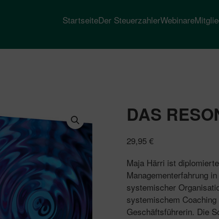
Startseite
Der Steuerzahler
Webinare
Mitgli
DAS RESO
29,95
€
Maja Härri ist diplomierte
Managementerfahrung in I
systemischer Organisati
systemischem Coaching e
Geschäftsführerin. Die S