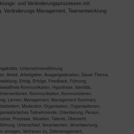
cklungs- und Veränderungsprozessen mit
ng, Veränderungs-Management, Teamentwicklung
ngskräfte
,
Unternehmensführung
en
,
Arbeit
,
Arbeitgeber
,
Ausgangssituation
,
Dauer Thema
,
twicklung
,
Erfolg
,
Erfolge
,
Feedback
,
Führung
,
ewaltfreie Kommunikation
,
Hypothese
,
Identität
,
Interventionen
,
Kommunikation
,
Kommunizieren
,
ung
,
Lernen
,
Management
,
Management Summary
,
itarbeitern
,
Moderator
,
Organisation
,
Organisationen
,
ganisatorisches Teilnehmende
,
Orientierung
,
Person
,
ozess
,
Prozesse
,
Situation
,
Talente
,
Übersicht
,
führung
,
Unterschied
,
Verantworten
,
Verantwortung
,
en anregen
,
Vertrauen zu
,
Zeitmanagement
,