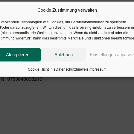
Cookie Zustimmung verwalten
 verwenden Technologien wie Cookies, um Geräteinformationen zu speichern
/oder darauf zuzugreifen. Wir tun dies, um das Browsing-Erlebnis zu verbessern u
(nicht) personalisierte Werbung anzuzeigen. Wenn du nicht zustimmst oder die
timmung widerrufst, kann dies bestimmte Merkmale und Funktionen beeinträchtige
Akzeptieren
Ablehnen
Einstellungen anpasse
tion
Cookie Richtlinie
Datenschutzhinweis
Impressum
SBN: 9783648098219