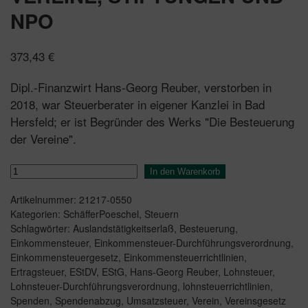
NPO
373,43
€
Dipl.-Finanzwirt Hans-Georg Reuber, verstorben in
2018, war Steuerberater in eigener Kanzlei in Bad
Hersfeld; er ist Begründer des Werks "Die Besteuerung
der Vereine".
Die
In den Warenkorb
Besteuerung
Artikelnummer:
21217-0550
der
Kategorien:
SchäfferPoeschel
,
Steuern
Vereine,
Schlagwörter:
Auslandstätigkeitserlaß
,
Besteuerung
,
Stiftungen
Einkommensteuer
,
Einkommensteuer-Durchführungsverordnung
,
und
Einkommensteuergesetz
,
Einkommensteuerrichtlinien
,
NPO
Ertragsteuer
,
EStDV
,
EStG
,
Hans-Georg Reuber
,
Lohnsteuer
,
Lohnsteuer-Durchführungsverordnung
,
lohnsteuerrichtlinien
,
Menge
Spenden
,
Spendenabzug
,
Umsatzsteuer
,
Verein
,
Vereinsgesetz