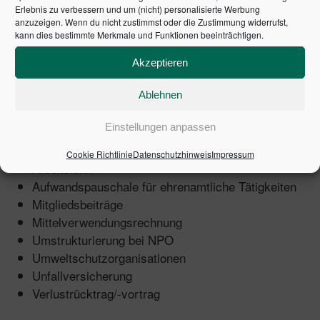
Erlebnis zu verbessern und um (nicht) personalisierte Werbung
anzuzeigen. Wenn du nicht zustimmst oder die Zustimmung widerrufst,
Jetzt topaktuell mit Aktualisierungen zu:
kann dies bestimmte Merkmale und Funktionen beeinträchtigen.
Amateurfußballspieler
Akzeptieren
Amateursportler
Anrechnungsverfügung
Ablehnen
Anzeigepflichten
Einstellungen anpassen
Arbeitgeber – Verein als Arbeitgeber
Arbeitnehmer des Vereins
Cookie Richtlinie
Datenschutzhinweis
Impressum
Arbeitslohn
Aufwandspauschale für ehrenamtliche Tätigkeiten
Mitgliedsbeiträge
Mittelverwendungsrechnung
Umstrukturierung bei NPO
Umweltschutzorganisationen
Unfallversicherung
Verlustrücktrag/-vortrag