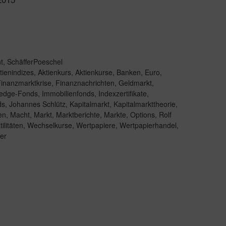
t
,
SchäfferPoeschel
tienindizes
,
Aktienkurs
,
Aktienkurse
,
Banken
,
Euro
,
inanzmarktkrise
,
Finanznachrichten
,
Geldmarkt
,
edge-Fonds
,
Immobilienfonds
,
Indexzertifikate
,
ds
,
Johannes Schlütz
,
Kapitalmarkt
,
Kapitalmarkttheorie
,
en
,
Macht
,
Markt
,
Marktberichte
,
Markte
,
Options
,
Rolf
tilitäten
,
Wechselkurse
,
Wertpapiere
,
Wertpapierhandel
,
ler