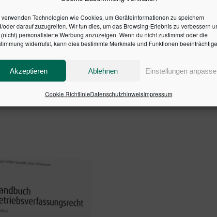
e Frage offen. Nirgendwo sonst wird das Kapitalmarktgesc
d zahlreicher Beispiele aus dem Handelsblatt und Finanzinfo
 verwenden Technologien wie Cookies, um Geräteinformationen zu speichern
/oder darauf zuzugreifen. Wir tun dies, um das Browsing-Erlebnis zu verbessern u
, u.a. um Inhalte zur Finanzkrise, zu 
lisiert und erweitert
(nicht) personalisierte Werbung anzuzeigen. Wenn du nicht zustimmst oder die
timmung widerrufst, kann dies bestimmte Merkmale und Funktionen beeinträchtige
für Auszubildende und Studenten, ein
fü
hrbuch
Wegweiser
Akzeptieren
Ablehnen
Einstellungen anpasse
20082-0002 | ISBN: 9783791033785
Cookie Richtlinie
Datenschutzhinweis
Impressum