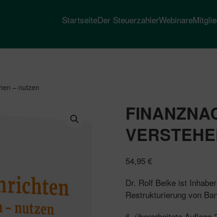
Startseite
Der Steuerzahler
Webinare
Mitgli
ehen – nutzen
FINANZNA
VERSTEHE
54,95
€
Dr. Rolf Beike ist Inhabe
Restrukturierung von Ba
6. überarbeitete Auflage 