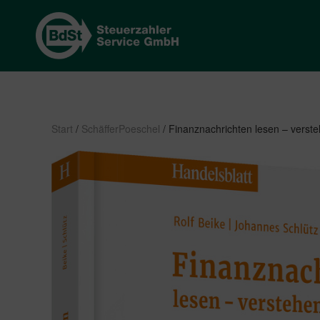
Start
/
SchäfferPoeschel
/ Finanznachrichten lesen – verst