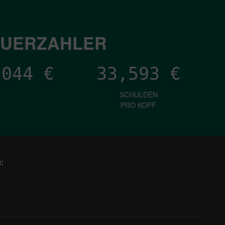
EUERZAHLER
,544
€
33,593
€
SCHULDEN
PRO KOPF
: