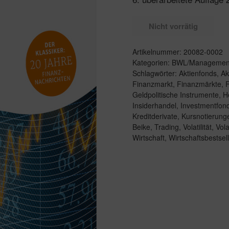
Nicht vorrätig
Artikelnummer:
20082-0002
Kategorien:
BWL/Managemen
Schlagwörter:
Aktienfonds
,
Ak
Finanzmarkt
,
Finanzmärkte
,
F
Geldpolitische Instrumente
,
H
Insiderhandel
,
Investmentfon
Kreditderivate
,
Kursnotierung
Beike
,
Trading
,
Volatilität
,
Vola
Wirtschaft
,
Wirtschaftsbestsel