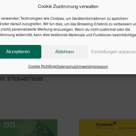
h und kompakt erklärt, wie Sie es besser machen können.
Cookie Zustimmung verwalten
 verwenden Technologien wie Cookies, um Geräteinformationen zu speichern
/oder darauf zuzugreifen. Wir tun dies, um das Browsing-Erlebnis zu verbessern u
süben und wie gewaltfreie Kommunikation wirkt
(nicht) personalisierte Werbung anzuzeigen. Wenn du nicht zustimmst oder die
timmung widerrufst, kann dies bestimmte Merkmale und Funktionen beeinträchtige
en auf Augenhöhe verhandeln
bers klären und Konflikte deeskalieren
te meistern und konstruktive Gespräche führen
Akzeptieren
Ablehnen
Einstellungen anpasse
Cookie Richtlinie
Datenschutzhinweis
Impressum
SBN: 9783648078389