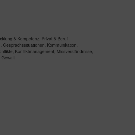
icklung & Kompetenz
,
Privat & Beruf
n
,
Gesprächssituationen
,
Kommunikation
,
nflikte
,
Konfliktmanagement
,
Missverständnisse
,
e Gewalt