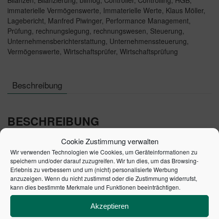
Bilanzen
,
Bilanzierung
,
bilmog
,
Controller
,
Controlling
,
HGB
,
immaterielle Vermögenswerte
,
Immaterielle Werte
,
Klaus Möller
,
Lagebericht
,
Manfred Piwinger
,
Performance Management
,
Prüfung
,
rechnungslegung
,
rechnungswesen
,
Steuerung
,
Unternehmensberichterstattung
,
Unternehmenssteuerung
,
Vermögenswerte
,
Wirtschaftsprüfer
,
Wirtschaftsprüfung
Beschreibung
BESCHREIBUNG
Cookie Zustimmung verwalten
Autor: Klaus Möller
Wir verwenden Technologien wie Cookies, um Geräteinformationen zu
speichern und/oder darauf zuzugreifen. Wir tun dies, um das Browsing-
Nichtfinanzielle Werte wie
Marken, Patente,
Erlebnis zu verbessern und um (nicht) personalisierte Werbung
anzuzeigen. Wenn du nicht zustimmst oder die Zustimmung widerrufst,
Prozesswissen, Reputation und
kann dies bestimmte Merkmale und Funktionen beeinträchtigen.
machen in vielen Fällen einen
Unternehmenskultur
erheblichen Teil des Unternehmenswertes aus. Die
Akzeptieren
Möglichkeit der Bilanzierung dieser „Intangibles" wurde