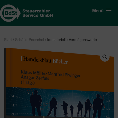
Menü
Start
/
SchäfferPoeschel
/ Immaterielle Vermögenswerte