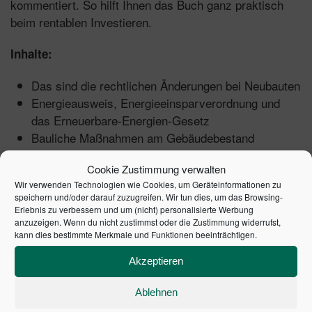
kommentiert. So hilft Ihnen das Buch ganz praktisch
beim rentablen Investieren.
Inhalte:
Das sind die rechtlichen Änderungen bei Neubauten
Energieausweis, Energieeinsparverordnung und
das Erneuerbare-Energien-Gesetz
Bauliche Maßnahmen am Gebäudebestand
Musterbriefe zur Modernisierungsmieterhöhung und
Cookie Zustimmung verwalten
zur Mietminderung, zur Sanierung und
Wir verwenden Technologien wie Cookies, um Geräteinformationen zu
Instandhaltung
speichern und/oder darauf zuzugreifen. Wir tun dies, um das Browsing-
Was Sie als Vermieter gegen Mietminderung tun
Erlebnis zu verbessern und um (nicht) personalisierte Werbung
anzuzeigen. Wenn du nicht zustimmst oder die Zustimmung widerrufst,
können
kann dies bestimmte Merkmale und Funktionen beeinträchtigen.
Checklisten zu den Kosten einzelner Gewerke und
zur Umsetzung der baulichen Maßnahmen
Akzeptieren
Arbeitshilfen online:
Ablehnen