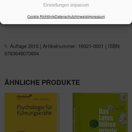
Musterbriefe
Einstellungen anpassen
Formulare
Cookie Richtlinie
Datenschutzhinweis
Impressum
Gesetze
1. Auflage 2015 | Artikelnummer: 16021-0001 | ISBN:
9783648070604
ÄHNLICHE PRODUKTE