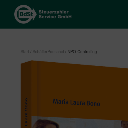
Start
/
SchäfferPoeschel
/ NPO-Controlling