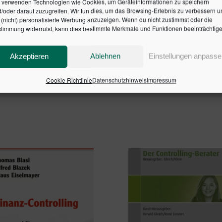
inanzielle Mittel optimal eingesetzt?
 verwenden Technologien wie Cookies, um Geräteinformationen zu speichern
/oder darauf zuzugreifen. Wir tun dies, um das Browsing-Erlebnis zu verbessern u
(nicht) personalisierte Werbung anzuzeigen. Wenn du nicht zustimmst oder die
für die professionelle Steuerung. Dabei setzt sie darauf, 
n
timmung widerrufst, kann dies bestimmte Merkmale und Funktionen beeinträchtige
inklang zu bringen.
Akzeptieren
Ablehnen
Einstellungen anpasse
Cookie Richtlinie
Datenschutzhinweis
Impressum