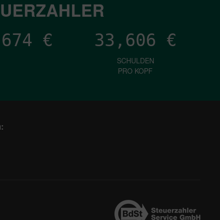
EUERZAHLER
,328
€
33,606
€
SCHULDEN
PRO KOPF
: