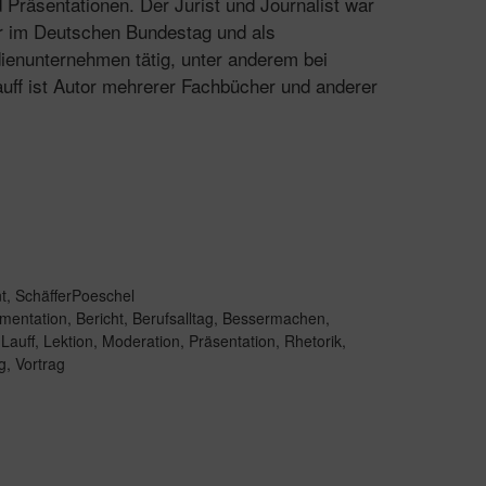
Präsentationen. Der Jurist und Journalist war
r im Deutschen Bundestag und als
ienunternehmen tätig, unter anderem bei
uff ist Autor mehrerer Fachbücher und anderer
t
,
SchäfferPoeschel
mentation
,
Bericht
,
Berufsalltag
,
Bessermachen
,
,
Lauff
,
Lektion
,
Moderation
,
Präsentation
,
Rhetorik
,
g
,
Vortrag