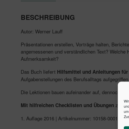
BESCHREIBUNG
Autor: Werner Lauff
Präsentationen erstellen, Vorträge halten, Beri
angemessenen und verständlichen Text? Welche Hil
Aufmerksamkeit?
Das Buch liefert
Hilfsmittel und Anleitungen für
Aufgabenstellungen des Berufsalltags aufgegriffen
Die Lektionen bauen aufeinander auf, dennoch ist
Wir
zum di
Mit hilfreichen Checklisten und Übungen
und
um 
Zus
1. Auflage 2016 | Artikelnummer: 10158-0001 | I