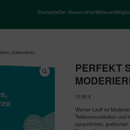
Startseite
Der Steuerzahler
Webinare
Mitgli
ieren, präsentieren
PERFEKT S
MODERIER
19,95
€
Werner Lauff ist Moderat
Telekommunikation und In
sprachlichen, grafischen