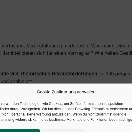
chte verfassen, Veranstaltungen moderieren. Was macht eine
fsmittel bieten sich für einen Vortrag an? Wie helfen Gest
. In 100 prägna
 alle vier rhetorischen Herausforderungen
 und analysiert.
Cookie Zustimmung verwalten
 jede Lektion in sich abgeschlossen, sodass der Ratgeber 
 verwenden Technologien wie Cookies, um Geräteinformationen zu speichern
rekten Ausprobieren.
/oder darauf zuzugreifen. Wir tun dies, um das Browsing-Erlebnis zu verbessern u
(nicht) personalisierte Werbung anzuzeigen. Wenn du nicht zustimmst oder die
timmung widerrufst, kann dies bestimmte Merkmale und Funktionen beeinträchtige
SBN: 9783791036373