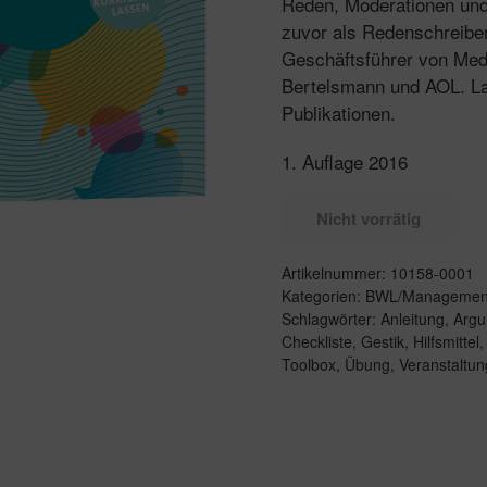
Reden, Moderationen und 
zuvor als Redenschreibe
Geschäftsführer von Med
Bertelsmann und AOL. La
Publikationen.
1. Auflage 2016
Nicht vorrätig
Artikelnummer:
10158-0001
Kategorien:
BWL/Managemen
Schlagwörter:
Anleitung
,
Argu
Checkliste
,
Gestik
,
Hilfsmittel
Toolbox
,
Übung
,
Veranstaltun