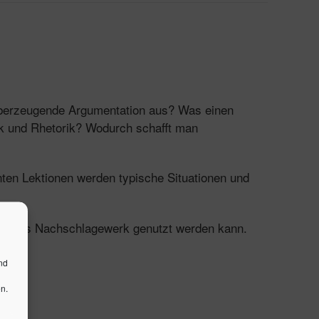
 überzeugende Argumentation aus? Was einen
ik und Rhetorik? Wodurch schafft man
nten Lektionen werden typische Situationen und
auch als Nachschlagewerk genutzt werden kann.
nd
n.