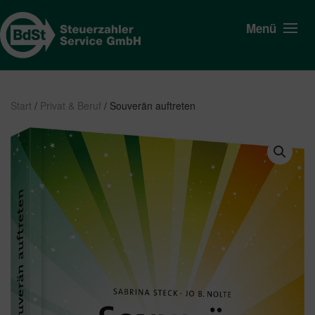
Menü
Start
/
Privat & Beruf
/ Souverän auftreten