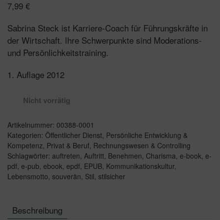
7,99
€
Sabrina Steck ist Karriere-Coach für Führungskräfte in
der Wirtschaft. Ihre Schwerpunkte sind Moderations-
und Persönlichkeitstraining.
1. Auflage 2012
Nicht vorrätig
Artikelnummer:
00388-0001
Kategorien:
Öffentlicher Dienst
,
Persönliche Entwicklung &
Kompetenz
,
Privat & Beruf
,
Rechnungswesen & Controlling
Schlagwörter:
auftreten
,
Auftritt
,
Benehmen
,
Charisma
,
e-book
,
e-
pdf
,
e-pub
,
ebook
,
epdf
,
EPUB
,
Kommunikationskultur
,
Lebensmotto
,
souverän
,
Stil
,
stilsicher
Beschreibung