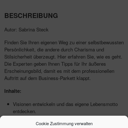
BESCHREIBUNG
Autor: Sabrina Steck
Finden Sie Ihren eigenen Weg zu einer selbstbewussten
Persönlichkeit, die andere durch Charisma und
Stilsicherheit überzeugt. Hier erfahren Sie, wie es geht.
Die Experten geben Ihnen Tipps für Ihr äußeres
Erscheinungsbild, damit es mit dem professionellen
Auftritt auf dem Business-Parkett klappt.
Inhalte:
Visionen entwickeln und das eigene Lebensmotto
entdecken.
Wie Sie erkennen, was Sie unverwechselbar und
Cookie Zustimmung verwalten
überzeugend macht.