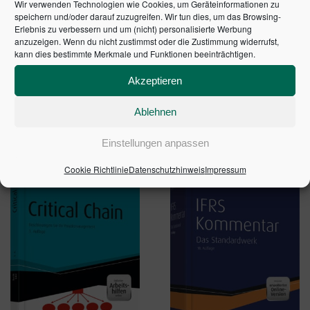
Wir verwenden Technologien wie Cookies, um Geräteinformationen zu
Mit Knigge zur Ess- und Kommunikationskultur.
speichern und/oder darauf zuzugreifen. Wir tun dies, um das Browsing-
Karriere-Tipps und Wissens-Check.
Extra:
Erlebnis zu verbessern und um (nicht) personalisierte Werbung
anzuzeigen. Wenn du nicht zustimmst oder die Zustimmung widerrufst,
kann dies bestimmte Merkmale und Funktionen beeinträchtigen.
1. Auflage 2012 | Artikelnummer: 00388-0001 | ISBN:
9783648024942
Akzeptieren
Ablehnen
ÄHNLICHE PRODUKTE
Einstellungen anpassen
Cookie Richtlinie
Datenschutzhinweis
Impressum