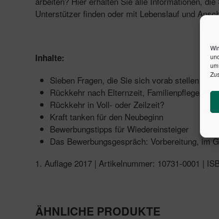
arbeiten? Hier erhalten Sie alle Informationen, di
Unterstützer finden oder mit Lebenslauf und Ansc
Wir
Inhalte:
und
um 
Zus
Sieben Fragen, die Sie sich vorab stellen sollt
Rückkehr nach Elternzeit, Familienpflegezeit, 
Rückkehr in Voll- oder Zeilzeit?
Kraft tanken für den Neubeginn
Bewerbungstipps für Wiedereinsteiger
Das Bewerbungsgespräch: Vorbereitung, im G
1. Auflage 2017 | Artikelnummer: 10731-0001 | I
ÄHNLICHE PRODUKTE