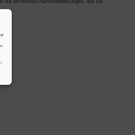
über die rechtlichen Rahmenbedinungen, wie Sie
nd
n.
n