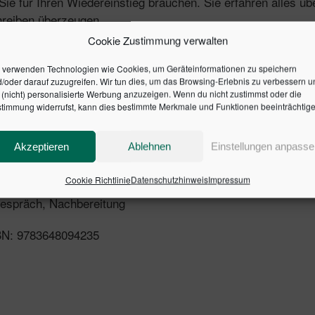
e Sie für Ihren Wiedereinstieg brauchen. Sie erfahren alles 
hreiben überzeugen.
Cookie Zustimmung verwalten
 verwenden Technologien wie Cookies, um Geräteinformationen zu speichern
/oder darauf zuzugreifen. Wir tun dies, um das Browsing-Erlebnis zu verbessern u
(nicht) personalisierte Werbung anzuzeigen. Wenn du nicht zustimmst oder die
timmung widerrufst, kann dies bestimmte Merkmale und Funktionen beeinträchtige
en
Sabbatical oder längerer Krankheit
Akzeptieren
Ablehnen
Einstellungen anpasse
Cookie Richtlinie
Datenschutzhinweis
Impressum
espräch, Nachbereitung
SBN: 9783648094235