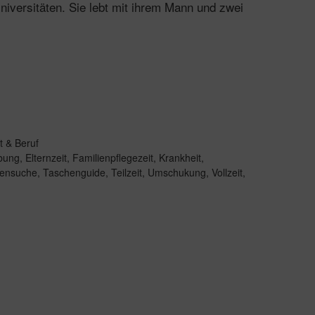
iversitäten. Sie lebt mit ihrem Mann und zwei
t & Beruf
bung
,
Elternzeit
,
Familienpflegezeit
,
Krankheit
,
lensuche
,
Taschenguide
,
Teilzeit
,
Umschukung
,
Vollzeit
,