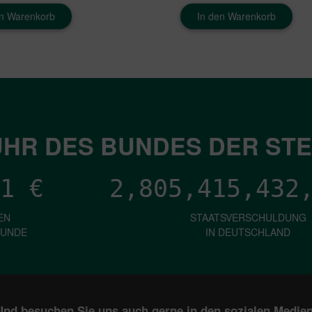
en Warenkorb
In den Warenkorb
HR DES BUNDES DER ST
1
€
2,805,415,437
EN
STAATSVERSCHULDUNG
KUNDE
IN DEUTSCHLAND
Und besuchen Sie uns auch gerne in den sozialen Medien